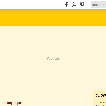
Publicité
E
CLIOW
complique
- - - Histo