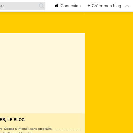
Connexion
+
Créer mon blog
EB, LE BLOG
ire, Medias & Internet, sans superlatifs - - - - - - - - - - - - - - - -