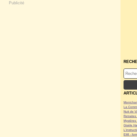
Publicité
RECH
ARTIC
Montcham
La Commu
Nuit de V
Retraites 
Mystères 
Gisèle Ha
L'instruc
EMI - form