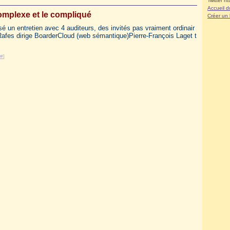
Twitter ht
Accueil d
complexe et le compliqué
Créer un
usé un entretien avec 4 auditeurs, des invités pas vraiment ordinair
Rafes dirige BoarderCloud (web sémantique)Pierre-François Laget t
#
]