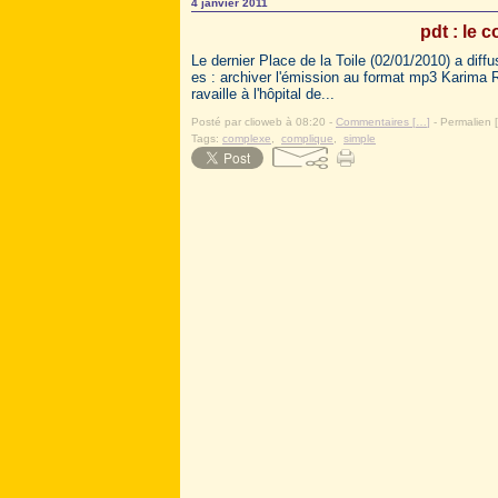
4 janvier 2011
pdt : le 
Le dernier Place de la Toile (02/01/2010) a diff
es : archiver l'émission au format mp3 Karima 
ravaille à l'hôpital de...
Posté par clioweb à 08:20 -
Commentaires [
…
]
- Permalien [
Tags:
complexe
,
complique
,
simple