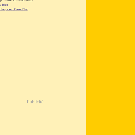
tp://twitter.com/clioweb2/
u blog
 blog avec CanalBlog
Publicité