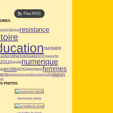
Flux RSS
ORIES
resistance
uerre
Fabrique
toire
ducation
nucleaire
es
internet
hamsterisation
Vichy
nazisme
numerique
n2011
Europe
femmes
ecole
ok
APHG
deportation
japon
gerie
USA
peillon
concours
Boucheron
ire
S PHOTOS
europa-notre histoire
Les fusilles de Vingre