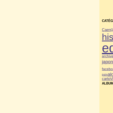
CATÉG
Caen
G
his
e
archiv
japo
facebo
al
paix
carto
V
ALBUM