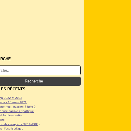
ERCHE
LES RÉCENTS
p 2022 et 2023
ne - 18 mars 1871
arennes : evasion ? fuite ?
: crise sociale et politique
d'Archives arrête
limi
tion des conjoints (1816-1988)
er l'esprit critique