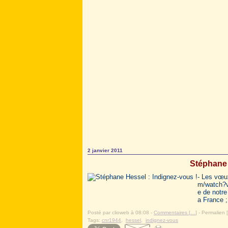
2 janvier 2011
Stéphane 
- Les vœu
m/watch?v
e de notre
a France ;
Posté par clioweb à 08:08 -
Commentaires [
…
]
- Permalien [
Tags:
cnr1944
,
hessel
,
indignez-vous