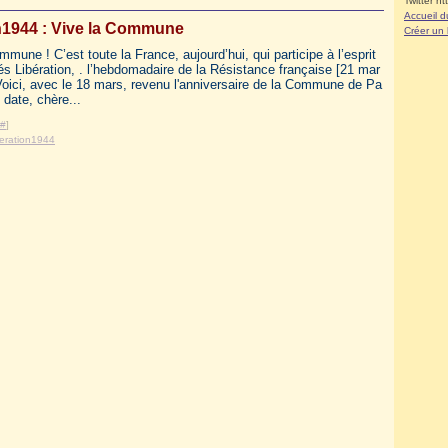
Twitter ht
Accueil d
n1944 : Vive la Commune
Créer un
mmune ! C’est toute la France, aujourd’hui, qui participe à l’esprit
s Libération, . l’hebdomadaire de la Résistance française [21 mar
Voici, avec le 18 mars, revenu l'anniversaire de la Commune de Pa
 date, chère...
#
]
eration1944