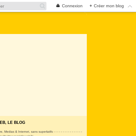
Connexion
+
Créer mon blog
EB, LE BLOG
ire, Medias & Internet, sans superlatifs - - - - - - - - - - - - - - - -