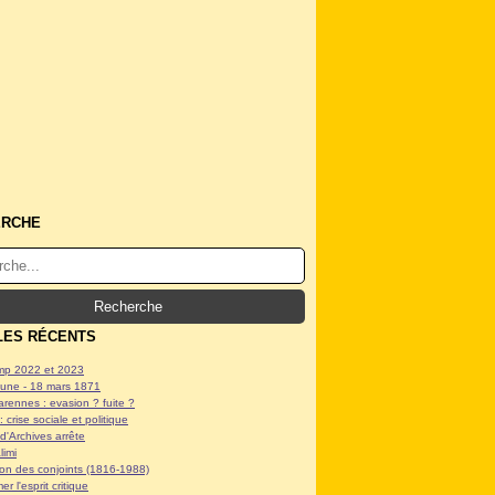
ERCHE
LES RÉCENTS
p 2022 et 2023
ne - 18 mars 1871
arennes : evasion ? fuite ?
: crise sociale et politique
d'Archives arrête
limi
tion des conjoints (1816-1988)
er l'esprit critique