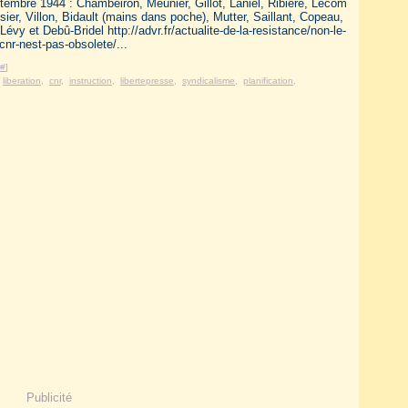
embre 1944 : Chambeiron, Meunier, Gillot, Laniel, Ribière, Lecom
sier, Villon, Bidault (mains dans poche), Mutter, Saillant, Copeau,
Lévy et Debû-Bridel http://advr.fr/actualite-de-la-resistance/non-le-
nr-nest-pas-obsolete/...
#
]
,
liberation
,
cnr
,
instruction
,
libertepresse
,
syndicalisme
,
planification
,
Publicité