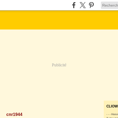
Publicité
CLIOW
cnr1944
- - - Histo