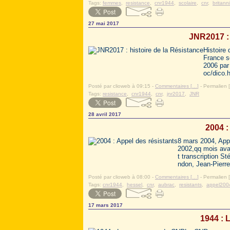
Tags:
femmes
,
resistance
,
cnr1944
,
scolaire
,
cnr
,
britann
27 mai 2017
JNR2017 : 
Histoire
France s
2006 par
oc/dico.h
Posté par clioweb à 09:15 -
Commentaires [
…
]
- Permalien [
Tags:
resistance
,
cnr1944
,
cnr
,
jnr2017
,
JNR
28 avril 2017
2004 :
8 mars 2004, Appe
2002,qq mois ava
t transcription S
ndon, Jean-Pierre
Posté par clioweb à 08:00 -
Commentaires [
…
]
- Permalien [
Tags:
cnr1944
,
hessel
,
cnr
,
aubrac
,
resistants
,
appel200
17 mars 2017
1944 :