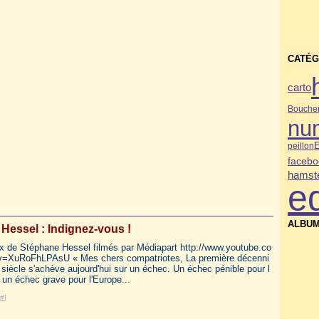
CATÉG
carto
Bouche
nu
peillon
facebo
hamste
e
ALBUM
Hessel : Indignez-vous !
x de Stéphane Hessel filmés par Médiapart http://www.youtube.co
=XuRoFhLPAsU « Mes chers compatriotes, La première décenni
 siècle s'achève aujourd'hui sur un échec. Un échec pénible pour l
 un échec grave pour l'Europe...
#
]