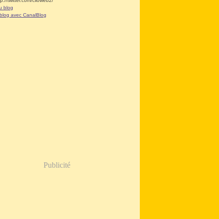
tp://twitter.com/clioweb2/
u blog
 blog avec CanalBlog
Publicité