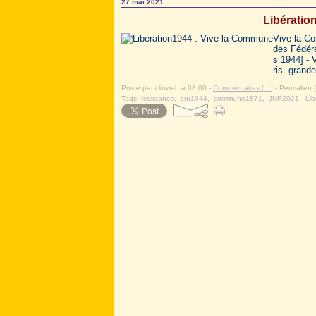
27 mai 2021
Libératio
Vive la Co
des Fédéré
s 1944] - 
ris. grande
Posté par clioweb à 08:00 -
Commentaires [
…
]
- Permalien [
Tags:
resistance
,
cnr1944
,
commune1871
,
JNR2021
,
Lib