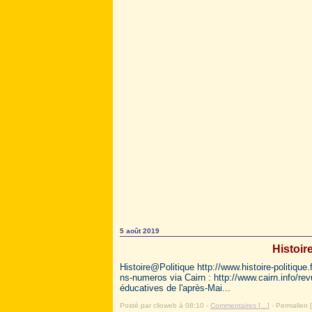
5 août 2019
Histoir
Histoire@Politique http://www.histoire-politique
ns-numeros via Cairn : http://www.cairn.info/rev
éducatives de l'après-Mai...
Posté par clioweb à 08:10 -
Commentaires [
…
]
- Permalien [