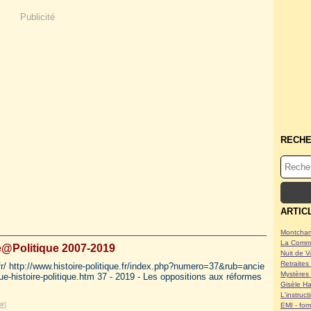
Publicité
RECH
ARTIC
Montcham
La Commu
e@Politique 2007-2019
Nuit de V
Retraites 
.fr/ http://www.histoire-politique.fr/index.php?numero=37&rub=ancie
Mystères 
ue-histoire-politique.htm 37 - 2019 - Les oppositions aux réformes
Gisèle Ha
L'instruc
#
]
EMI - form