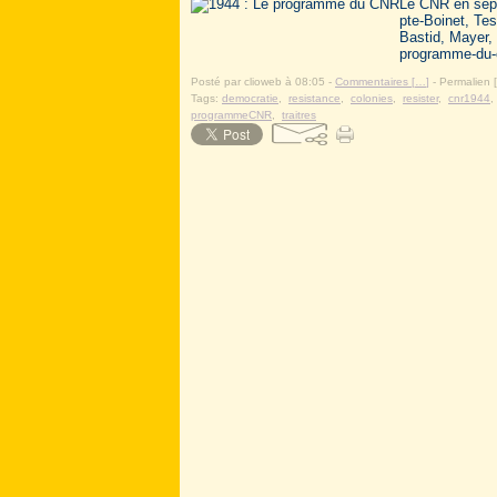
Le CNR en sept
pte-Boinet, Tes
Bastid, Mayer, 
programme-du-c
Posté par clioweb à 08:05 -
Commentaires [
…
]
- Permalien [
Tags:
democratie
,
resistance
,
colonies
,
resister
,
cnr1944
programmeCNR
,
traitres