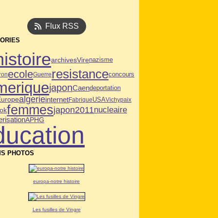
Flux RSS
ORIES
histoire
archives
Vire
nazisme
resistance
ecole
ron
Guerre
concours
merique
japon
Caen
deportation
algerie
internet
USA
Europe
Fabrique
Vichy
paix
femmes
japon2011
nucleaire
ok
risation
APHG
ducation
S PHOTOS
europa-notre histoire
Les fusilles de Vingre