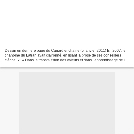
Dessin en dernière page du Canard enchaîné (5 janvier 2011) En 2007, le
chanoine du Latran avait claironné, en lisant la prose de ses conseillers
cléricaux : « Dans la transmission des valeurs et dans l’apprentissage de la
différence entre le bien et...