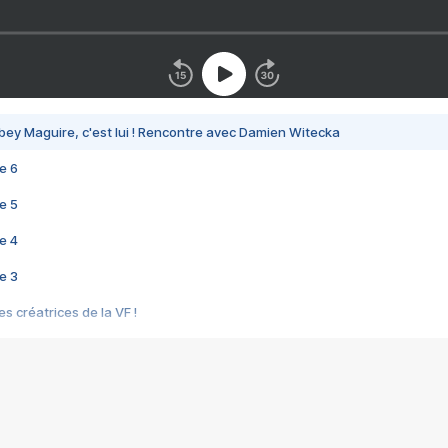
bey Maguire, c'est lui ! Rencontre avec Damien Witecka
e 6
e 5
e 4
e 3
s créatrices de la VF !
e 2
e 1
e Mektoub My Love arrive enfin ! Rencontre avec Shaïn Boumedine et Sal