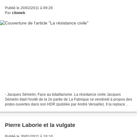
Publié le 20/02/2011 à 09:20
Par
clioweb
- Jacques Sémelin, Face au totalitarisme. La résistance civile Jacques
Sémelin était l'invité de la 2e partie de La Fabrique ce vendredi à propos des
pistes ouvertes dans son HDR (publiée par André Versaille). Il la replace
dans l’ensemble des stratégies...
Pierre Laborie et la vulgate
Publié le 30/01/2011 à 10:10