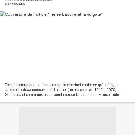
Par
clioweb
Pierre Laborie poursuit son combat intellectuel contre ce qu'il désigne
comme La doxa mémorio-médiatique. ( en résumé, de 1945 à 1970,
Gaullistes et communistes auraient imposé l'image d'une France toute
engagéé dans la Résistance ; après 1970, les Français...