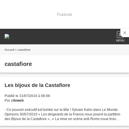
Publicité
MENU
Accueil
» castafiore
castafiore
Les bijoux de la Castafiore
Publié le 31/07/2010 à 08:08
Par
clioweb
- Ce pouvoir exécutif est tombé sur la tête ! Sylvain Kahn dans Le Monde
Opinions 30/07/2010 « Les dirigeants de la France nous jouent la partition
des Bijoux de la Castafiore »...« La mise en scène anti-Roms noue trois
registres : la lutte contre la...