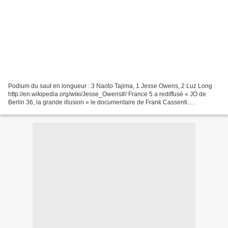
Podium du saut en longueur : 3 Naoto Tajima, 1 Jesse Owens, 2 Luz Long
http://en.wikipedia.org/wiki/Jesse_Owens#/ France 5 a rediffusé « JO de
Berlin 36, la grande illusion » le documentaire de Frank Cassenti.
http://en.wikipedia.org/wiki/1936_Summer_Olympics...