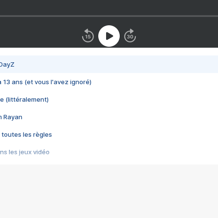
 DayZ
 a 13 ans (et vous l'avez ignoré)
e (littéralement)
im Rayan
 toutes les règles
s les jeux vidéo
us choquant de Rockstar ? - Le scandale BULLY
e plus moche de Steam
du RÊVE tourne au CAUCHEMAR