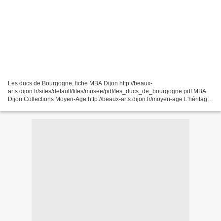
Les ducs de Bourgogne, fiche MBA Dijon http://beaux-
arts.dijon.fr/sites/default/files/musee/pdf/les_ducs_de_bourgogne.pdf MBA
Dijon Collections Moyen-Age http://beaux-arts.dijon.fr/moyen-age L'héritage
des ducs de Bourgogne La chartreuse de Champmol -...