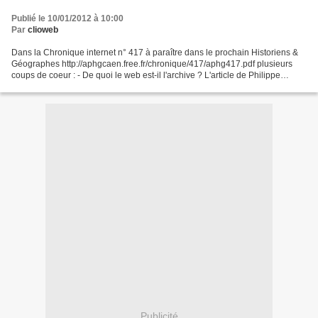
Publié le 10/01/2012 à 10:00
Par
clioweb
Dans la Chronique internet n° 417 à paraître dans le prochain Historiens &
Géographes http://aphgcaen.free.fr/chronique/417/aphg417.pdf plusieurs
coups de coeur : - De quoi le web est-il l'archive ? L'article de Philippe
Rygiel a été publié dans l'ouvrage...
Publicité