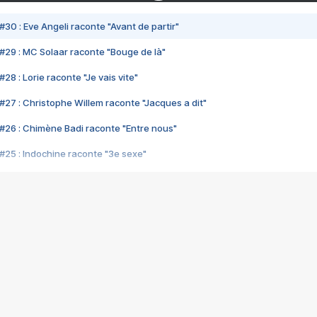
#30 : Eve Angeli raconte "Avant de partir"
#29 : MC Solaar raconte "Bouge de là"
28 : Lorie raconte "Je vais vite"
#27 : Christophe Willem raconte "Jacques a dit"
#26 : Chimène Badi raconte "Entre nous"
#25 : Indochine raconte "3e sexe"
#24 : Zaho raconte "C'est chelou"
#23 : Patrick Bruel raconte "Au café des délices"
#22 : Kyo raconte "Le chemin"
#21 : Nolwenn Leroy raconte "Cassé"
#20 : Patrick Hernandez raconte "Born to be alive"
#19 : Lorie raconte "Près de moi"