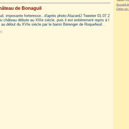
Twitter ht
Accueil d
hâteau de Bonaguil
Créer un
il, imposante forteresse...d'après photo AlazardJ Tweeter 01.07.2
u château débute au XIIIe siècle, puis il est entièrement repris à l
t au début du XVIe siècle par le baron Bérenger de Roquefeuil...
#
]