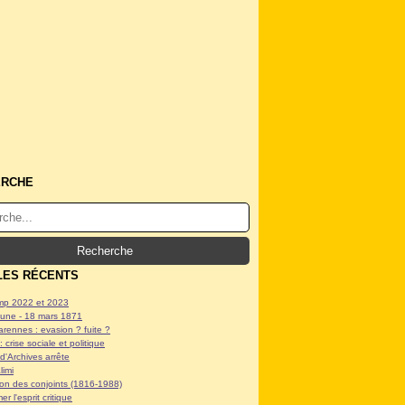
ERCHE
LES RÉCENTS
p 2022 et 2023
ne - 18 mars 1871
arennes : evasion ? fuite ?
: crise sociale et politique
d'Archives arrête
limi
tion des conjoints (1816-1988)
er l'esprit critique