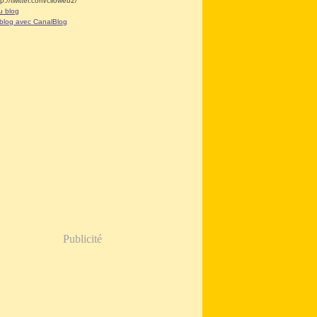
tp://twitter.com/clioweb2/
u blog
 blog avec CanalBlog
Publicité