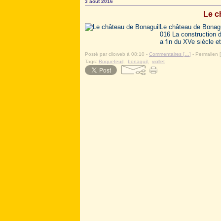
3 août 2016
Le c
Le château de Bonagu
016 La construction d
a fin du XVe siècle e
Posté par clioweb à 08:10 -
Commentaires [
…
]
- Permalien [
Tags:
Roquefeuil
,
bonaguil
,
viollet