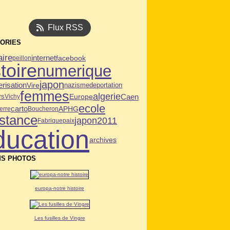
Flux RSS
ORIES
aire
internet
facebook
peillon
toire
numerique
japon
risation
Vire
deportation
nazisme
femmes
algerie
Caen
Europe
rs
Vichy
ecole
carto
APHG
erre
Boucheron
istance
japon2011
Fabrique
paix
ducation
archives
S PHOTOS
europa-notre histoire
Les fusilles de Vingre