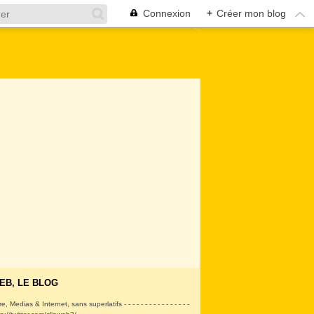
Connexion
+
Créer mon blog
EB, LE BLOG
ire, Medias & Internet, sans superlatifs - - - - - - - - - - - - - - - -