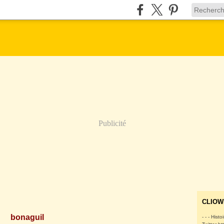
Publicité
CLIOW
bonaguil
- - - Histo