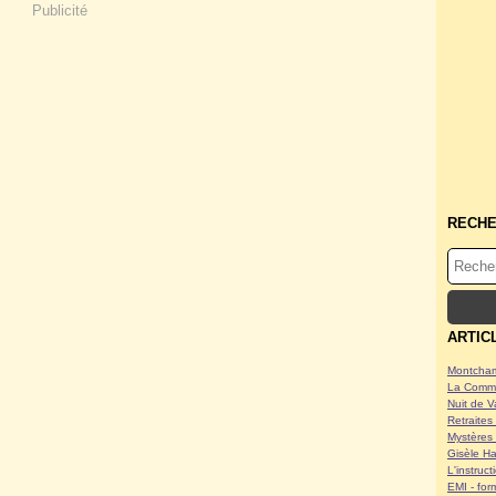
Publicité
RECH
ARTIC
Montcham
La Commu
Nuit de V
Retraites 
Mystères 
Gisèle Ha
L'instruc
EMI - form