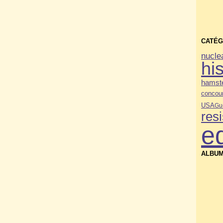
CATÉG
nucle
his
hamste
concou
USA
Gu
res
e
ALBUM