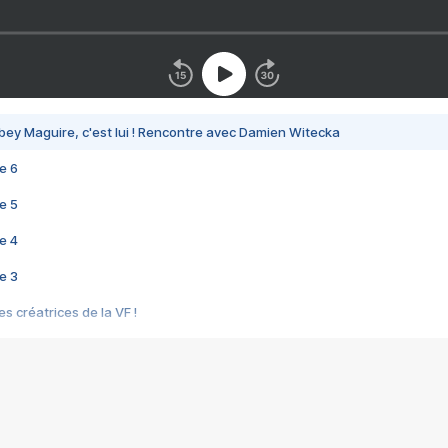
bey Maguire, c'est lui ! Rencontre avec Damien Witecka
e 6
e 5
e 4
e 3
s créatrices de la VF !
e 2
e 1
e Mektoub My Love arrive enfin ! Rencontre avec Shaïn Boumedine et Sal