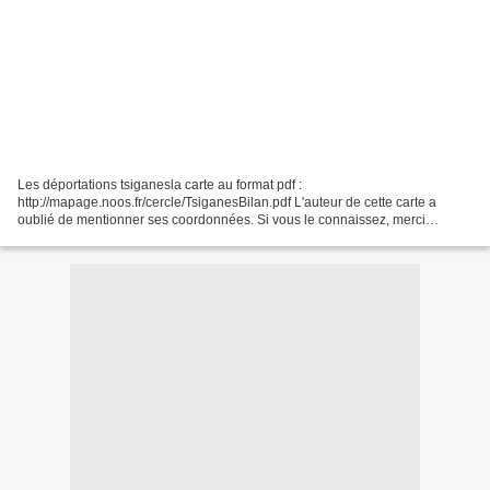
Les déportations tsiganesla carte au format pdf :
http://mapage.noos.fr/cercle/TsiganesBilan.pdf L'auteur de cette carte a
oublié de mentionner ses coordonnées. Si vous le connaissez, merci
d'envoyer la réponse dans un commentaire. - Les Tsiganes dans...