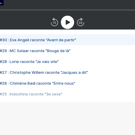
#30 : Eve Angeli raconte "Avant de partir"
#29 : MC Solaar raconte "Bouge de là"
28 : Lorie raconte "Je vais vite"
#27 : Christophe Willem raconte "Jacques a dit"
#26 : Chimène Badi raconte "Entre nous"
#25 : Indochine raconte "3e sexe"
#24 : Zaho raconte "C'est chelou"
#23 : Patrick Bruel raconte "Au café des délices"
#22 : Kyo raconte "Le chemin"