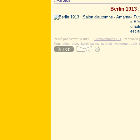
3 mai 2021
Berlin 1913 
« Fut
» Bén
urnal
est 
Posté par clioweb à 08:10 -
Commentaires [
…
]
- Permalien [
Tags:
akhenaton
,
fairelhistoire
,
nefertiti
,
Nofretete
,
berlin