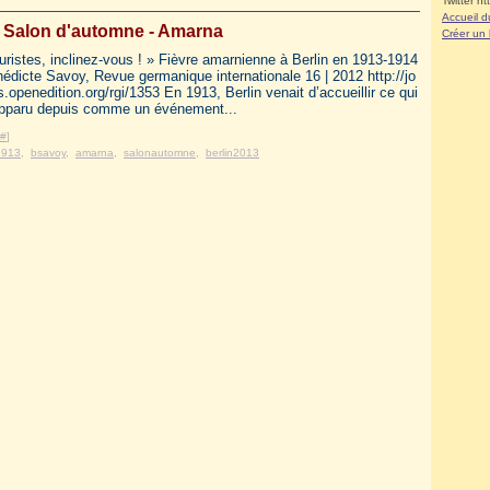
Twitter ht
Accueil d
: Salon d'automne - Amarna
Créer un
uristes, inclinez-vous ! » Fièvre amarnienne à Berlin en 1913-1914
édicte Savoy, Revue germanique internationale 16 | 2012 http://jo
s.openedition.org/rgi/1353 En 1913, Berlin venait d’accueillir ce qui
apparu depuis comme un événement...
#
]
1913
,
bsavoy
,
amarna
,
salonautomne
,
berlin2013