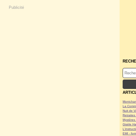
Publicité
RECH
ARTIC
Montcham
La Commu
Nuit de V
Retraites 
Mystères 
Gisèle Ha
L'instruc
EMI - form