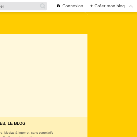
Connexion
+
Créer mon blog
EB, LE BLOG
ire, Medias & Internet, sans superlatifs - - - - - - - - - - - - - - - -