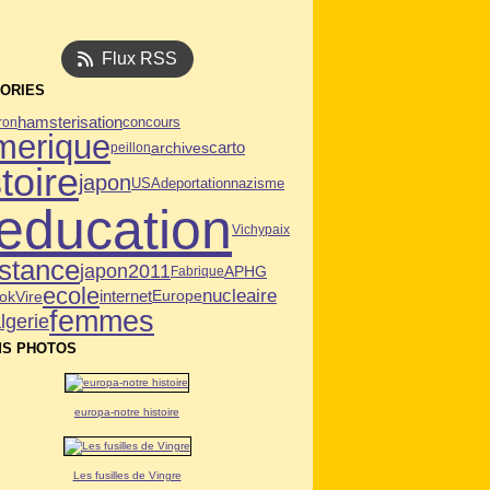
Flux RSS
ORIES
hamsterisation
ron
concours
merique
archives
carto
peillon
toire
japon
USA
deportation
nazisme
education
Vichy
paix
istance
japon2011
APHG
Fabrique
ecole
nucleaire
ok
Vire
internet
Europe
femmes
lgerie
S PHOTOS
europa-notre histoire
Les fusilles de Vingre