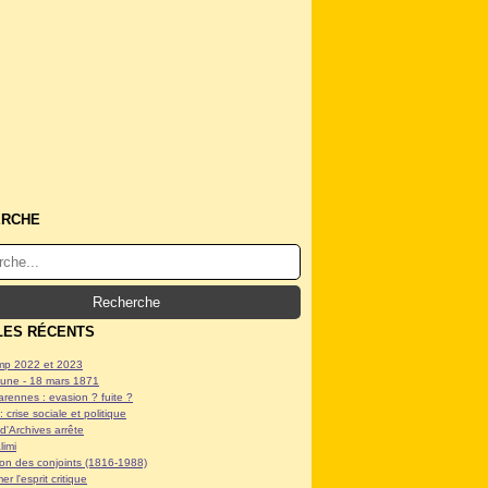
ERCHE
LES RÉCENTS
p 2022 et 2023
ne - 18 mars 1871
arennes : evasion ? fuite ?
: crise sociale et politique
d'Archives arrête
limi
tion des conjoints (1816-1988)
er l'esprit critique