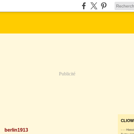
Publicité
CLIOW
berlin1913
- - - Histo