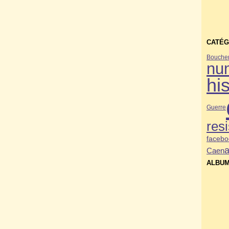
CATÉG
Bouche
nu
his
Guerre
res
facebo
a
Caen
ALBUM