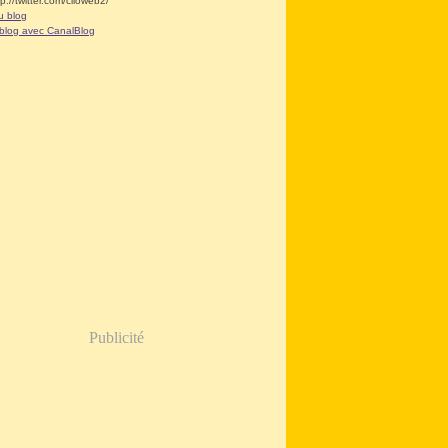
tp://twitter.com/clioweb2/
u blog
 blog avec CanalBlog
Publicité