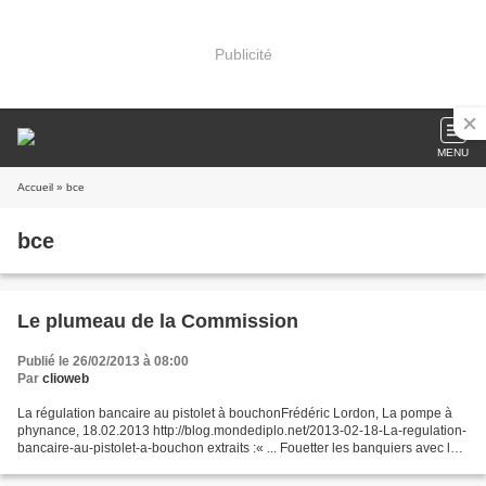
Publicité
MENU
Accueil
» bce
bce
Le plumeau de la Commission
Publié le 26/02/2013 à 08:00
Par
clioweb
La régulation bancaire au pistolet à bouchonFrédéric Lordon, La pompe à
phynance, 18.02.2013 http://blog.mondediplo.net/2013-02-18-La-regulation-
bancaire-au-pistolet-a-bouchon extraits :« ... Fouetter les banquiers avec le
plumeau de la Commission européenne...