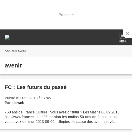
Publicité
MENU
Accueil
» avenir
avenir
FC : Les futurs du passé
Publié le 11/09/2013 à 07:45
Par
clioweb
- 50 ans de France Culture : Vous avez dit futur ? Les Matins 06.09.2013
http://www.franceculture.fr/emission-les-matins-50-ans-de-france-culture-
vous-avez-dit-futur-2013-09-06 - Utopies : le passé des avenirs rêvés -
Concordances des temps, 07.09.2013...