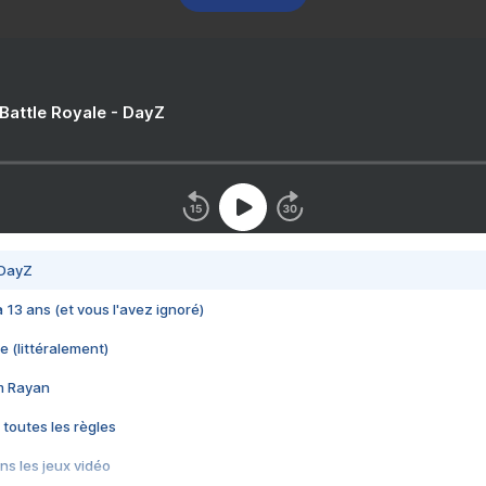
 Battle Royale - DayZ
 DayZ
 a 13 ans (et vous l'avez ignoré)
e (littéralement)
im Rayan
 toutes les règles
s les jeux vidéo