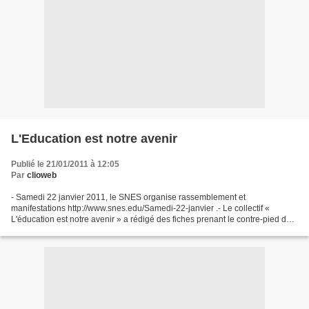
L'Education est notre avenir
Publié le 21/01/2011 à 12:05
Par
clioweb
- Samedi 22 janvier 2011, le SNES organise rassemblement et
manifestations http://www.snes.edu/Samedi-22-janvier .- Le collectif «
L'éducation est notre avenir » a rédigé des fiches prenant le contre-pied du «
schéma d’emploi » du MEN divulgué par la...