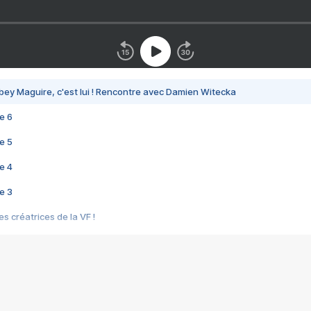
bey Maguire, c'est lui ! Rencontre avec Damien Witecka
e 6
e 5
e 4
e 3
s créatrices de la VF !
e 2
e 1
e Mektoub My Love arrive enfin ! Rencontre avec Shaïn Boumedine et Sal