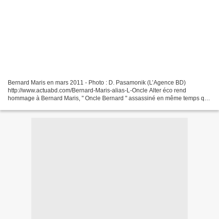
Bernard Maris en mars 2011 - Photo : D. Pasamonik (L’Agence BD)
http://www.actuabd.com/Bernard-Maris-alias-L-Oncle Alter éco rend
hommage à Bernard Maris, " Oncle Bernard " assassiné en même temps que
les dessinateurs de Charlie Hebdo. A lire ou relire...