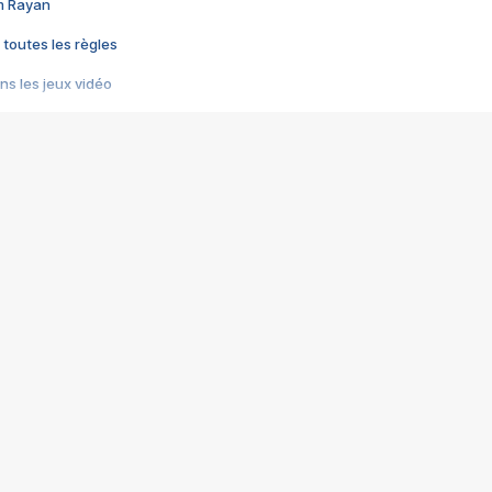
im Rayan
 toutes les règles
s les jeux vidéo
us choquant de Rockstar ? - Le scandale BULLY
e plus moche de Steam
du RÊVE tourne au CAUCHEMAR
pendant 8 heures
it… à tort
umiliés par un jeu vidéo
ire - Final Fantasy 8
ti un empire - Age of Empires
story DOFUS
tard, il crée l'un des pires jeux de tous les temps, MindsEye.