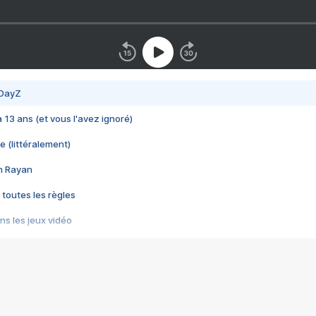
 DayZ
 a 13 ans (et vous l'avez ignoré)
e (littéralement)
im Rayan
 toutes les règles
s les jeux vidéo
us choquant de Rockstar ? - Le scandale BULLY
e plus moche de Steam
du RÊVE tourne au CAUCHEMAR