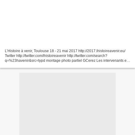
L’Histoire à venir, Toulouse 18 - 21 mai 2017 http://2017.lhistoireavenir.eu/
Twitter http://twitter.com/lhistoireavenir http://twitter.com/search?
q=%23havenir&src=typd montage photo partiel GCerez Les intervenants en
ordre alpha : http://2017.lhistoireavenir.eu/invites/...