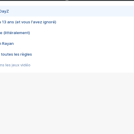
 DayZ
 a 13 ans (et vous l'avez ignoré)
e (littéralement)
im Rayan
 toutes les règles
s les jeux vidéo
us choquant de Rockstar ? - Le scandale BULLY
e plus moche de Steam
du RÊVE tourne au CAUCHEMAR
pendant 8 heures
it… à tort
umiliés par un jeu vidéo