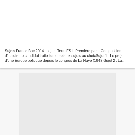
Sujets France Bac 2014 : sujets Term ES-L Première partieComposition
d'histoireLe candidat traite l'un des deux sujets au choixSujet 1 : Le projet
d'une Europe politique depuis le congrès de La Haye (1948)Sujet 2 : La
Chine et le monde depuis 1949 Deuxième...