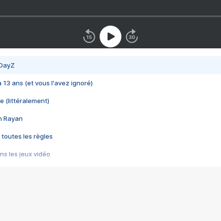
 DayZ
 a 13 ans (et vous l'avez ignoré)
e (littéralement)
im Rayan
 toutes les règles
s les jeux vidéo
us choquant de Rockstar ? - Le scandale BULLY
e plus moche de Steam
du RÊVE tourne au CAUCHEMAR