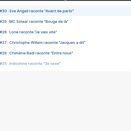
#30 : Eve Angeli raconte "Avant de partir"
#29 : MC Solaar raconte "Bouge de là"
28 : Lorie raconte "Je vais vite"
#27 : Christophe Willem raconte "Jacques a dit"
#26 : Chimène Badi raconte "Entre nous"
#25 : Indochine raconte "3e sexe"
#24 : Zaho raconte "C'est chelou"
#23 : Patrick Bruel raconte "Au café des délices"
#22 : Kyo raconte "Le chemin"
#21 : Nolwenn Leroy raconte "Cassé"
#20 : Patrick Hernandez raconte "Born to be alive"
#19 : Lorie raconte "Près de moi"