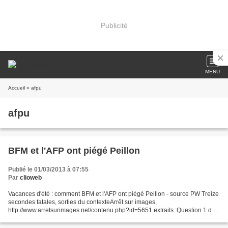
Publicité
MENU
Accueil
» afpu
afpu
BFM et l'AFP ont piégé Peillon
Publié le 01/03/2013 à 07:55
Par
clioweb
Vacances d'été : comment BFM et l'AFP ont piégé Peillon - source PW Treize
secondes fatales, sorties du contexteArrêt sur images,
http://www.arretsurimages.net/contenu.php?id=5651 extraits :Question 1 de
la journaliste Farida Setiti sur les rythmes scolaires....