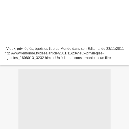
. Vieux, privilégiés, égoïstes titre Le Monde dans son Editorial du 23/11/2011
http://www.lemonde.fr/idees/article/2011/11/23/vieux-privilegies-
egoistes_1608013_3232.html « Un éditorial consternant », « un titre
inutilement provocateur » , écrivent les...