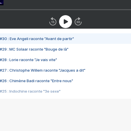
#30 : Eve Angeli raconte "Avant de partir"
#29 : MC Solaar raconte "Bouge de là"
28 : Lorie raconte "Je vais vite"
#27 : Christophe Willem raconte "Jacques a dit"
#26 : Chimène Badi raconte "Entre nous"
#25 : Indochine raconte "3e sexe"
#24 : Zaho raconte "C'est chelou"
#23 : Patrick Bruel raconte "Au café des délices"
#22 : Kyo raconte "Le chemin"