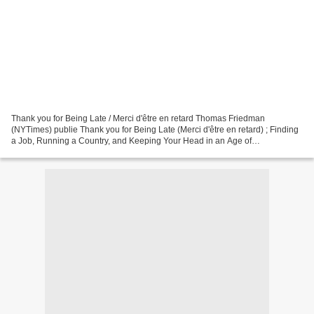
Thank you for Being Late / Merci d'être en retard Thomas Friedman
(NYTimes) publie Thank you for Being Late (Merci d'être en retard) ; Finding
a Job, Running a Country, and Keeping Your Head in an Age of
Accelerations (Nov, 2016) http://en.wikipedia.org/wiki/Thomas_Friedman...