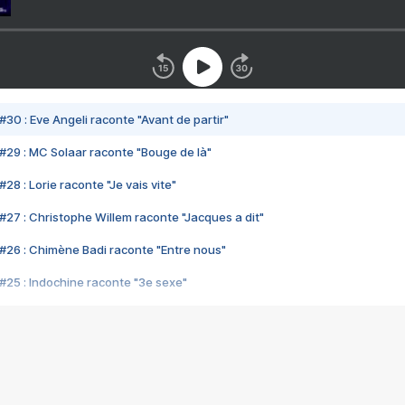
#30 : Eve Angeli raconte "Avant de partir"
#29 : MC Solaar raconte "Bouge de là"
28 : Lorie raconte "Je vais vite"
#27 : Christophe Willem raconte "Jacques a dit"
#26 : Chimène Badi raconte "Entre nous"
#25 : Indochine raconte "3e sexe"
#24 : Zaho raconte "C'est chelou"
#23 : Patrick Bruel raconte "Au café des délices"
#22 : Kyo raconte "Le chemin"