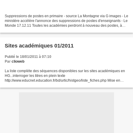
Suppressions de postes en primaire - source La Montagne via G images - Le
ministère accélère l'annonce des suppressions de postes d'enseignants - Le
Monde 17.12.11 Toutes les académies perdront à nouveau des postes, à
l'exception de la Guyane (+ 50)....
Sites académiques 01/2011
Publié le 18/01/2011 à 07:10
Par
clioweb
La liste complète des séquences disponibles sur les sites académiques en
HG...interroger les titres en plein texte
http://www.educnet.education.fr/bd/urtic/histgeo/liste_fiches.php Mise en
oeuvre des nouveaux programmes 2010 (5e - 2de - 1ere Bac pro)...