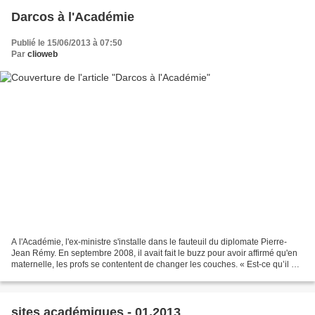
Darcos à l'Académie
Publié le 15/06/2013 à 07:50
Par
clioweb
A l'Académie, l'ex-ministre s'installe dans le fauteuil du diplomate Pierre-
Jean Rémy. En septembre 2008, il avait fait le buzz pour avoir affirmé qu'en
maternelle, les profs se contentent de changer les couches. « Est-ce qu’il est
vraiment logique, alors...
sites académiques - 01.2013