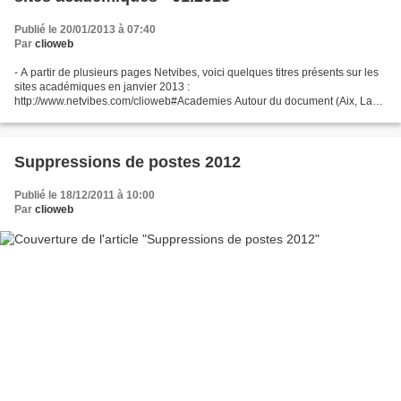
Publié le 20/01/2013 à 07:40
Par
clioweb
- A partir de plusieurs pages Netvibes, voici quelques titres présents sur les
sites académiques en janvier 2013 :
http://www.netvibes.com/clioweb#Academies Autour du document (Aix, La
Dur@nce 122) - Centre Images (Orléans) - EDD (Dijon) - Un territoire...
Suppressions de postes 2012
Publié le 18/12/2011 à 10:00
Par
clioweb