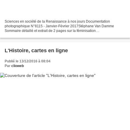
Sciences en société de la Renaissance à nos jours Documentation
photographique N°8115 - Janvier-Février 2017Stéphane Van Damme
Sommaire détaillé et extrait de 2 pages sur la féminisation
http://tinyurl.com/DP8115-somm émissions de 2015 avec Stéphane Van...
L'Histoire, cartes en ligne
Publié le 13/12/2016 à 08:04
Par
clioweb