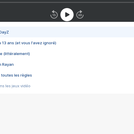
 DayZ
 a 13 ans (et vous l'avez ignoré)
e (littéralement)
im Rayan
 toutes les règles
s les jeux vidéo
us choquant de Rockstar ? - Le scandale BULLY
e plus moche de Steam
du RÊVE tourne au CAUCHEMAR
pendant 8 heures