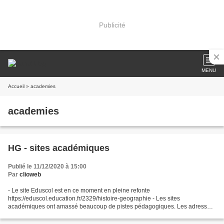
Publicité
MENU
Accueil
» academies
academies
HG - sites académiques
Publié le 11/12/2020 à 15:00
Par
clioweb
- Le site Eduscol est en ce moment en pleine refonte
https://eduscol.education.fr/2329/histoire-geographie - Les sites
académiques ont amassé beaucoup de pistes pédagogiques. Les adresses
actuelles dans un fichier artisanal actualisé : version html :...