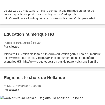
Le site web du magazine L'Histoire comporte une rubrique cartothèque
surtout à partir des productions de Légendes Cartographie
http://www.lhistoire.fr/rubrique/carte http://www.lhistoire.fr/rubrique/carte?
page=1 http://www.legendes-cartographie.com/cartographes...
Education numerique HG
Publié le 10/11/2015 à 07:30
Par
clioweb
Ministère Education Nationale http://www.education.gouv.fr Ecole numérique
http://www.education.gouv.fr/pid29064/ecole-numerique.html Eduthèque
scénarios HG - http://www.edutheque.fr en bas de page web, sans lien direct
Portail des ESPE http://www.espe.education.fr/...
Régions : le choix de Hollande
Publié le 01/08/2015 à 08:10
Par
clioweb