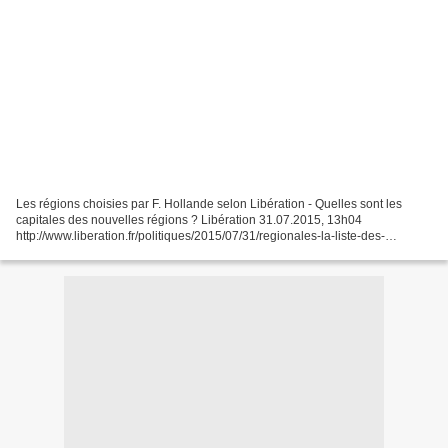
Les régions choisies par F. Hollande selon Libération - Quelles sont les
capitales des nouvelles régions ? Libération 31.07.2015, 13h04
http://www.liberation.fr/politiques/2015/07/31/regionales-la-liste-des-
capitales-devoilees_1356821 [une carte à lire...