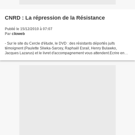
CNRD : La répression de la Résistance
Publié le 15/12/2010 à 07:07
Par
clioweb
- Sur le site du Cercle d'étude, le DVD : des résistants déportés juifs
témoignent (Paulette Sliwka-Sarcey, Raphaël Esrail, Henry Bulawko,
Jacques Lazarus) et le livret d'accompagnement vous attendent.Ecrire en
donnant vos coordonnées à Nicole Mullier....