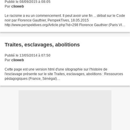
Publié le 08/09/2015 à 08:05
Par
clioweb
Le racisme a eu un commencement. Il peut avoir une fin ... débat sur le Code
noir par Florence Gauthier, PerspekTives, 18.05.2015
http://www.perspektives.org/Article.php?id=298 Florence Gauthier (Paris VII)
propose sa lecture critique de l’ouvrage de...
Traites, esclavages, abolitions
Publié le 13/05/2014 à 07:50
Par
clioweb
Cette page est une version html d'une sitographie sur l'histoire de
l'esclavage présente sur le site Traites, esclavages, abolitions : Ressources
pédagogiques (France, Sénégal)
http://education.eurescl.eu/images/donnees/texte/0_6.pdf
http://www.eurescl.eu...