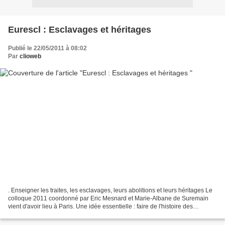
Eurescl : Esclavages et héritages
Publié le 22/05/2011 à 08:02
Par
clioweb
. Enseigner les traites, les esclavages, leurs abolitions et leurs héritages Le
colloque 2011 coordonné par Eric Mesnard et Marie-Albane de Suremain
vient d'avoir lieu à Paris. Une idée essentielle : faire de l'histoire des
esclavages un élément majeur...