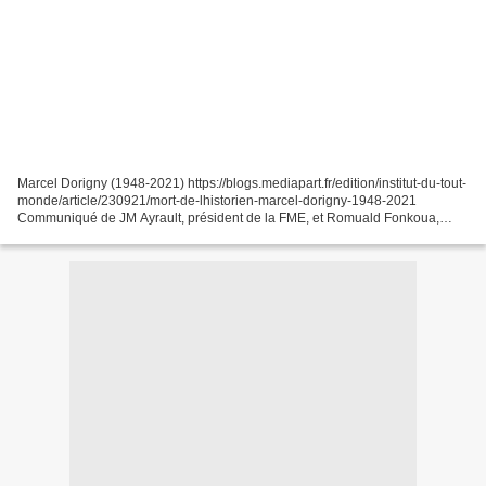
Marcel Dorigny (1948-2021) https://blogs.mediapart.fr/edition/institut-du-tout-
monde/article/230921/mort-de-lhistorien-marcel-dorigny-1948-2021
Communiqué de JM Ayrault, président de la FME, et Romuald Fonkoua,
président de son conseil scientifique https://memoire-esclavage.org/presse...