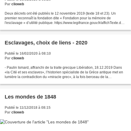
Par
clioweb
Deux décrets ont été publiés le 12 novembre 2019 (texte 18 et 23). Un
premier reconnaît la fondation dite « Fondation pour la mémoire de
l'esclavage » d’utilité publique. https://www.legifrance.gouv.fr/affichTexte.do?
cidTexte=JORFTEXT000039364074&categorieLien=id...
Esclavages, choix de liens - 2020
Publié le 16/02/2020 à 08:10
Par
clioweb
- Paulin Ismard, affranchi de la traite grecque Libération, 18.12.2019 Dans
«la Cité et ses esclaves», l’historien spécialiste de la Grèce antique met en
lumière la contradiction du «miracle grec», à la fois berceau de la
démocratie… et de l’esclavage....
Les mondes de 1848
Publié le 11/12/2018 à 08:15
Par
clioweb