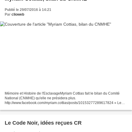
Publié le 29/07/2016 à 14:21
Par
clioweb
Mémoire et Histoire de l'EsclavageMyriam Cottias fait le bilan du Comité
National (CNMHE) qu'elle ne présidera plus.
http://www.facebook.com/myriam.cottias/posts/10153277289617824 « Le
bilan du CNMHE (2013-2016) est pourtant solide : - Le Concours national...
Le Code Noir, idées reçues CR