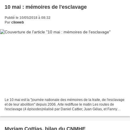
10 mai : mémoires de l'esclavage
Publié le 10/05/2018 à 08:32
Par
clioweb
Le 10 mai est la "journée nationale des mémoires de la traite, de l'esclavage
et de leur abolition" depuis 2006. Arte rediffuse le matin Les routes de
l'esclavage (4 épisodes)réalisé par Daniel Cattier, Juan Gélas, et Fanny
Glissant http://www.arte.tv/fr/videos/RC-016061/les-routes-de-l-esclavage/...
Myriam Cottias, bilan du CNMHE