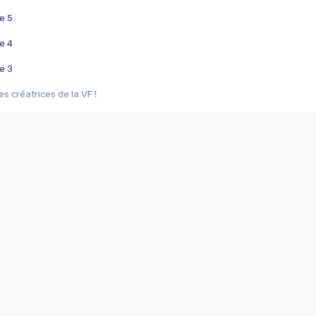
e 5
e 4
e 3
s créatrices de la VF !
e 2
e 1
e Mektoub My Love arrive enfin ! Rencontre avec Shaïn Boumedine et Sal
i : après Toni en famille
elle réalise le bouleversant Dites lui que je l'aime
ais ! Rencontre autour de Vie privée de Rebecca Zlotowski
 de Marguerite, Grave... Rencontre avec Ella Rumpf
 Les Rêveurs, un film intime sur la santé mentale