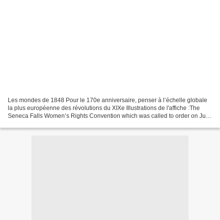
Les mondes de 1848 Pour le 170e anniversaire, penser à l’échelle globale
la plus européenne des révolutions du XIXe Illustrations de l'affiche :The
Seneca Falls Women’s Rights Convention which was called to order on July
19, 1848 http://patrickmurfin.blogspot.com/2016/07/present-at-creation-at-
seneca-falls.htmlhttp://en.wikipedia.org/wiki/Seneca_Falls_Convention...