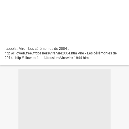
rappels : Vire - Les cérémonies de 2004 :
http://clioweb.free.fr/dossiers/vire/vire2004.htm Vire - Les cérémonies de
2014 : http://clioweb.free.fr/dossiers/vire/vire-1944.htm .