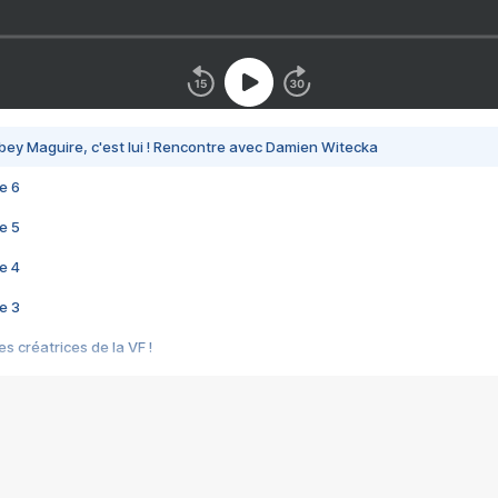
bey Maguire, c'est lui ! Rencontre avec Damien Witecka
e 6
e 5
e 4
e 3
s créatrices de la VF !
e 2
e 1
e Mektoub My Love arrive enfin ! Rencontre avec Shaïn Boumedine et Sal