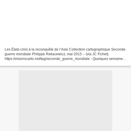
Les États-Unis à la reconquête de l’Asie Collection cartographique Seconde
guerre mondiale Philippe Rekacewicz, mai 2015 – (via JC Fichet)
https://visionscarto.net/tag/seconde_guerre_mondiale - Quelques semaines
pour conquérir l’Ouest européen - Le quatrième...