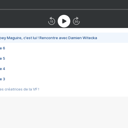
bey Maguire, c'est lui ! Rencontre avec Damien Witecka
e 6
e 5
e 4
e 3
s créatrices de la VF !
e 2
e 1
e Mektoub My Love arrive enfin ! Rencontre avec Shaïn Boumedine et Sal