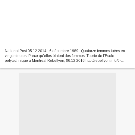
National Post 05.12.2014 - 6 décembre 1989 : Quatorze femmes tuées en
vingt minutes. Parce qu’elles étaient des femmes. Tuerie de l’Ecole
polytechnique à Montréal Rebellyon, 06.12.2016 http://rebellyon.info/6-
decembre-1989-tuerie-de-l-ecole - Antiféminisme:...