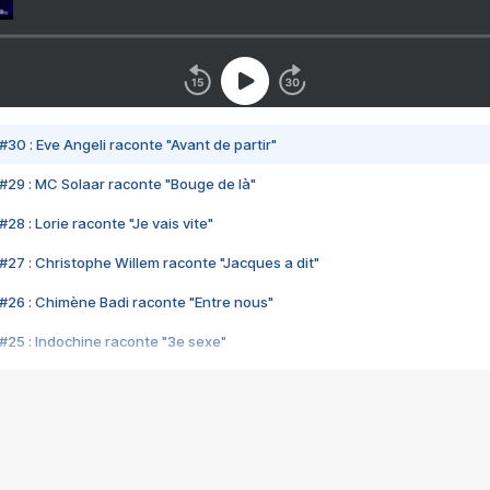
#30 : Eve Angeli raconte "Avant de partir"
#29 : MC Solaar raconte "Bouge de là"
28 : Lorie raconte "Je vais vite"
#27 : Christophe Willem raconte "Jacques a dit"
#26 : Chimène Badi raconte "Entre nous"
#25 : Indochine raconte "3e sexe"
#24 : Zaho raconte "C'est chelou"
#23 : Patrick Bruel raconte "Au café des délices"
#22 : Kyo raconte "Le chemin"