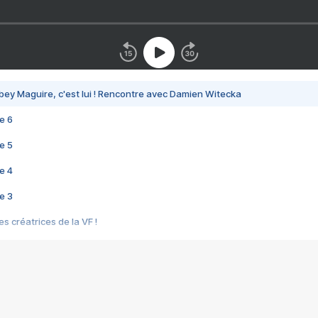
bey Maguire, c'est lui ! Rencontre avec Damien Witecka
e 6
e 5
e 4
e 3
s créatrices de la VF !
e 2
e 1
e Mektoub My Love arrive enfin ! Rencontre avec Shaïn Boumedine et Sal