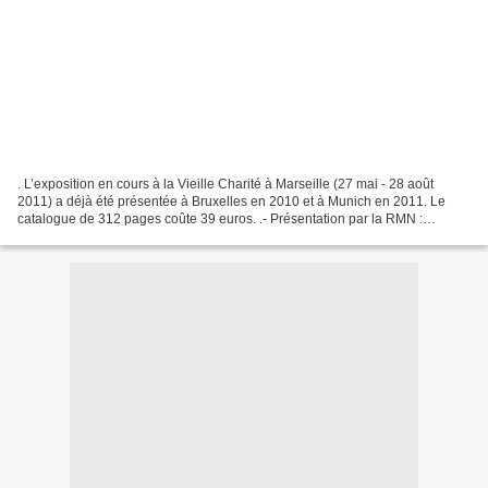
. L’exposition en cours à la Vieille Charité à Marseille (27 mai - 28 août
2011) a déjà été présentée à Bruxelles en 2010 et à Munich en 2011. Le
catalogue de 312 pages coûte 39 euros. .- Présentation par la RMN :
http://www.rmn.fr/francais/l-orientalisme-en-europe-de...