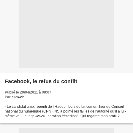
Facebook, le refus du conflit
Publié le 29/04/2011 à 08:07
Par
clioweb
- Le candidat ump, repenti de l’Hadopi. Lors du lancement hier du Conseil
national du numérique (CNN), NS a pointé les failles de l’autorité qu’il a lui-
même voulue. http://www.liberation.fr/medias/ - Qui regarde mon profil ?
D'après le blog Bigbrowser,...