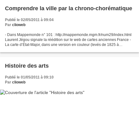
Comprendre la ville par la chrono-chorématique
Publié le 02/05/2011 à 09:04
Par
clioweb
- Dans Mappemonde n° 101 : http://mappemonde.mgm.fr/num29/index.html
Laurent Jégou signale la réédition sur le web de cartes anciennes France -
La carte d’État-Major, dans une version en couleur (levés de 1825 à
1866)Grande Bretagne - La carte au pouce...
Histoire des arts
Publié le 01/05/2011 à 09:10
Par
clioweb