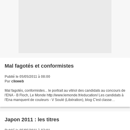
Mal fagotés et conformistes
Publié le 05/05/2011 à 08:00
Par
clioweb
Mal fagotés, conformistes... le portrait au vitriol des candidats au concours de
l'ENA - B Floch, Le Monde http://www.lemonde.fr/education/ Les candidats à
l'Ena manquent de couleurs - V Soulé (Libération), blog C'est classe
http://classes.blogs.liberation.fr/soule/2011/05/les-candidats-a-l-ena-
manquent-d-originalite.html...
Japon 2011 : les titres