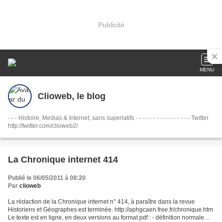
Publicité
MENU
Clioweb, le blog
- - - Histoire, Medias & Internet, sans superlatifs - - - - - - - - - - - - - - - - Twitter
http://twitter.com/clioweb2/
La Chronique internet 414
Publié le 06/05/2011 à 08:20
Par
clioweb
La rédaction de la Chronique internet n° 414, à paraître dans la revue
Historiens et Géographes est terminée. http://aphgcaen.free.fr/chronique.htm
Le texte est en ligne, en deux versions au format pdf : - définition normale