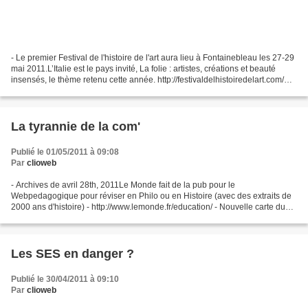
- Le premier Festival de l'histoire de l'art aura lieu à Fontainebleau les 27-29
mai 2011.L’Italie est le pays invité, La folie : artistes, créations et beauté
insensés, le thème retenu cette année. http://festivaldelhistoiredelart.com/
http://tinyurl.com/fontainebleau2011-festival-hda...
La tyrannie de la com'
Publié le 01/05/2011 à 09:08
Par
clioweb
- Archives de avril 28th, 2011Le Monde fait de la pub pour le
Webpedagogique pour réviser en Philo ou en Histoire (avec des extraits de
2000 ans d'histoire) - http://www.lemonde.fr/education/ - Nouvelle carte du
risque sismique en France
http://www.rfi.fr/actufr/images/112/carte_seisme432.jpg...
Les SES en danger ?
Publié le 30/04/2011 à 09:10
Par
clioweb