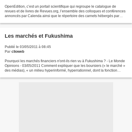
OpenEdition, c’est un portail scientifique qui regroupe le catalogue de
revues et de livres de Revues.org, l’ensemble des colloques et conférences
annoncés par Calenda ainsi que le répertoire des carnets hébergés par
Hypotheses.org. Un moteur de recherche...
Les marchés et Fukushima
Publié le 03/05/2011 à 08:45
Par
clioweb
Pourquoi les marchés financiers n'ont-ils rien vu à Fukushima ? - Le Monde
Opinions - 03/05/2011 Comment expliquer que les boursiers (« le marché »
des médias), « un milieu hyperinformé, hyperrationnel, dont la fonction
économique et sociale est de traiter...