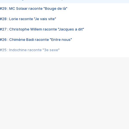
#29 : MC Solaar raconte "Bouge de là"
28 : Lorie raconte "Je vais vite"
#27 : Christophe Willem raconte "Jacques a dit"
#26 : Chimène Badi raconte "Entre nous"
#25 : Indochine raconte "3e sexe"
#24 : Zaho raconte "C'est chelou"
#23 : Patrick Bruel raconte "Au café des délices"
#22 : Kyo raconte "Le chemin"
#21 : Nolwenn Leroy raconte "Cassé"
#20 : Patrick Hernandez raconte "Born to be alive"
#19 : Lorie raconte "Près de moi"
#18 : Michael Jones raconte "A nos actes manqués" (avec Jean-Jacque