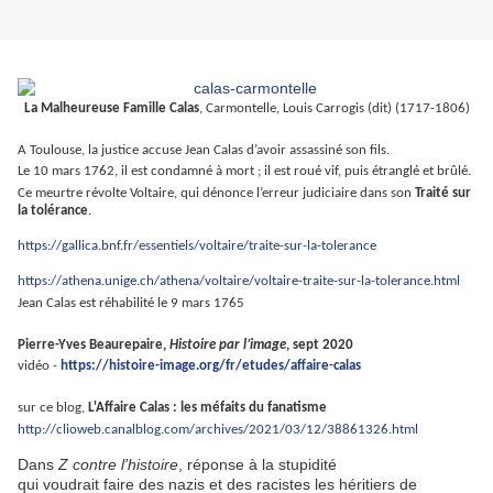
La Malheureuse Famille Calas
, Carmontelle, Louis Carrogis (dit) (1717-1806)
A Toulouse, la justice accuse Jean Calas d’avoir assassiné son fils.
Le 10 mars 1762, il est condamné à mort ; il est roué vif, puis étranglé et brûlé.
Ce meurtre révolte Voltaire, qui dénonce l’erreur judiciaire dans son
Traité sur
la tolérance
.
https://gallica.bnf.fr/essentiels/voltaire/traite-sur-la-tolerance
https://athena.unige.ch/athena/voltaire/voltaire-traite-sur-la-tolerance.html
Jean Calas est réhabilité le 9 mars 1765
Pierre-Yves Beaurepaire,
Histoire par l’image
, sept 2020
vidéo -
https://histoire-image.org/fr/etudes/affaire-calas
sur ce blog,
L'Affaire Calas : les méfaits du fanatisme
http://clioweb.canalblog.com/archives/2021/03/12/38861326.html
Dans
Z contre l'histoire
, réponse à la stupidité
qui voudrait faire des nazis et des racistes les héritiers de