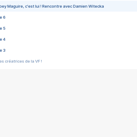
bey Maguire, c'est lui ! Rencontre avec Damien Witecka
e 6
e 5
e 4
e 3
s créatrices de la VF !
e 2
e 1
e Mektoub My Love arrive enfin ! Rencontre avec Shaïn Boumedine et Sal
i : après Toni en famille
elle réalise le bouleversant Dites lui que je l'aime
ais ! Rencontre autour de Vie privée de Rebecca Zlotowski