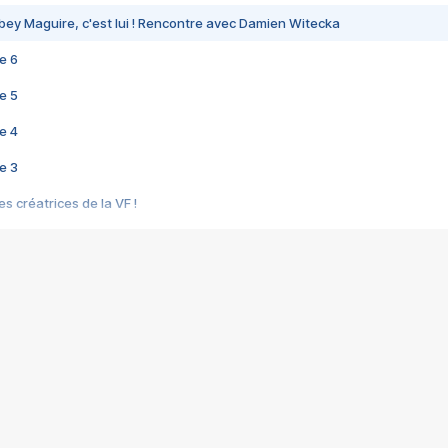
bey Maguire, c'est lui ! Rencontre avec Damien Witecka
e 6
e 5
e 4
e 3
s créatrices de la VF !
e 2
e 1
e Mektoub My Love arrive enfin ! Rencontre avec Shaïn Boumedine et Sal
i : après Toni en famille
elle réalise le bouleversant Dites lui que je l'aime
ais ! Rencontre autour de Vie privée de Rebecca Zlotowski