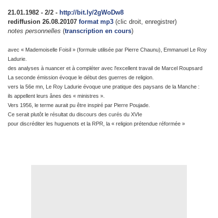
21.01.1982 - 2/2 -
http://bit.ly/2gWoDw8
rediffusion 26.08.20107
format mp3
(clic droit, enregistrer)
notes personnelles
(
transcription en cours
)
avec « Mademoiselle Foisil » (formule utilisée par Pierre Chaunu), Emmanuel Le Roy
Ladurie.
des analyses à nuancer et à compléter avec l'excellent travail de Marcel Roupsard
La seconde émission évoque le début des guerres de religion.
vers la 56e mn, Le Roy Ladurie évoque une pratique des paysans de la Manche :
ils appellent leurs ânes des « ministres ».
Vers 1956, le terme aurait pu être inspiré par Pierre Poujade.
Ce serait plutôt le résultat du discours des curés du XVIe
pour discréditer les huguenots et la RPR, la « religion prétendue réformée »
.
.