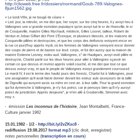
http://clioweb.free.fr/dossiers/normand/Goub-789-Valognes-
8juin1562.jpg
« Le lundi VIIIe, je ne bougé de céans »
« Led. jour, la relevée, on me dist que, her soyer, sur les cinq heures, il y avoyt heu à
Vallongnes une si grande esmotion populayre qu'on avoyt tué le sr de Hoesville, le sr
de Cosqueville, maistre Gilles Mychault, médecin, Gilles Louvet, tailleur, Robert de
Verdun et Jeban Giffart dict Pont-1'Évesque, et plusieurs blessés, et les maisons de
Cosqueville pillées et destruyctes, et que les corps des detfuncts estoyent encor en
la rue ce jourd'huy apprès mydi, où les femmes de Vallongnes venoyent encor donner
des coups de pierre et de baston sur lesd. corps, et fut dict aussy que la maison de
maistre Estienne Lesney, esleu aud. Vallongnes, s'' de Haultgars, avoyt esté pillée et
destruycte, Charlot partit sur les deux heures pour aller à Vallongnes sçavoir an
certain ce que dessus et revinst apprès soleil couché, et me dist que tout ce que
dessus estoyt vray, et que le peuple de Vallongnes estoyt grandement courroussé.
Le mardi IV, il est le terme des haultz jours des forestz, Charlot fut à Vallongnes, pour
une assignation qu'il avait faicte donner devant les esleuz aulx asseyeurs de la taille
de Digoville qui avoyent assis sa mère en cest an. à leur taille. Pour la grand esmotion
qui fut dymenche à Vallongnes, je n'y fus poinct, car je pensoys bien qu'il n'y auroyt
poinct de jurisdiction. Apprès desjeune", je m'en allé à Gouberville, Simonnet avec
moy ».
-
émission
Les inconnus de l'histoire
, Jean Montalbetti, France-
Culture janvier 1982
15.01.1982 - 1/2 -
http://bit.ly/2vZKxc8
-
rediffusion 19.08.2017
format mp3
(clic droit, enregistrer)
notes personnelles
(
transcription en cours
)