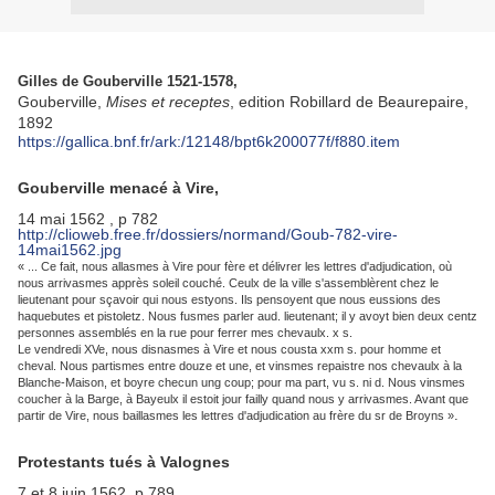
Gilles de Gouberville 1521-1578,
Gouberville,
Mises et receptes
, edition Robillard de Beaurepaire,
1892
https://gallica.bnf.fr/ark:/12148/bpt6k200077f/f880.item
Gouberville menacé à Vire,
14 mai 1562 , p 782
http://clioweb.free.fr/dossiers/normand/Goub-782-vire-
14mai1562.jpg
« ... Ce fait, nous allasmes à Vire pour fère et délivrer les lettres d'adjudication, où
nous arrivasmes apprès soleil couché. Ceulx de la ville s'assemblèrent chez le
lieutenant pour sçavoir qui nous estyons. Ils pensoyent que nous eussions des
haquebutes et pistoletz. Nous fusmes parler aud. lieutenant; il y avoyt bien deux centz
personnes assemblés en la rue pour ferrer mes chevaulx. x s.
Le vendredi XVe, nous disnasmes à Vire et nous cousta xxm s. pour homme et
cheval. Nous partismes entre douze et une, et vinsmes repaistre nos chevaulx à la
Blanche-Maison, et boyre checun ung coup; pour ma part, vu s. ni d. Nous vinsmes
coucher à la Barge, à Bayeulx il estoit jour failly quand nous y arrivasmes. Avant que
.
partir de Vire, nous baillasmes les lettres d'adjudication au frère du sr de Broyns »
Protestants tués à Valognes
7 et 8 juin 1562, p 789