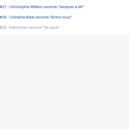
#27 : Christophe Willem raconte "Jacques a dit"
#26 : Chimène Badi raconte "Entre nous"
#25 : Indochine raconte "3e sexe"
#24 : Zaho raconte "C'est chelou"
#23 : Patrick Bruel raconte "Au café des délices"
#22 : Kyo raconte "Le chemin"
#21 : Nolwenn Leroy raconte "Cassé"
#20 : Patrick Hernandez raconte "Born to be alive"
#19 : Lorie raconte "Près de moi"
#18 : Michael Jones raconte "A nos actes manqués" (avec Jean-Jacque
#17 : Khaled raconte "Aïcha"
#16 : Corneille raconte "Parce qu'on vient de loin"