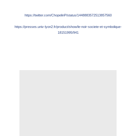
https://twitter.com/ChopelinP/status/1448883572513857560
https://presses.univ-lyon2.fr/product/show/le-noir-societe-et-symbolique-
18151995/941
.