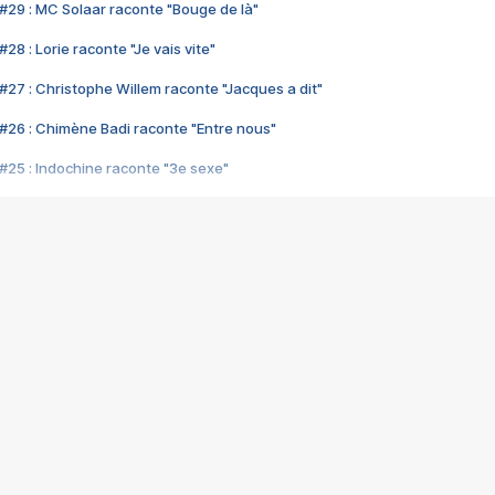
#29 : MC Solaar raconte "Bouge de là"
28 : Lorie raconte "Je vais vite"
#27 : Christophe Willem raconte "Jacques a dit"
#26 : Chimène Badi raconte "Entre nous"
#25 : Indochine raconte "3e sexe"
#24 : Zaho raconte "C'est chelou"
#23 : Patrick Bruel raconte "Au café des délices"
#22 : Kyo raconte "Le chemin"
#21 : Nolwenn Leroy raconte "Cassé"
#20 : Patrick Hernandez raconte "Born to be alive"
#19 : Lorie raconte "Près de moi"
#18 : Michael Jones raconte "A nos actes manqués" (avec Jean-Jacque
#17 : Khaled raconte "Aïcha"