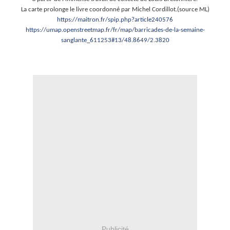
La carte prolonge le livre coordonné par Michel Cordillot.(source ML)
https://maitron.fr/spip.php?article240576
https://umap.openstreetmap.fr/fr/map/barricades-de-la-semaine-
sanglante_611253#13/48.8649/2.3820
.
Publicité