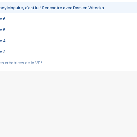
bey Maguire, c'est lui ! Rencontre avec Damien Witecka
e 6
e 5
e 4
e 3
s créatrices de la VF !
e 2
e 1
e Mektoub My Love arrive enfin ! Rencontre avec Shaïn Boumedine et Sal
i : après Toni en famille
elle réalise le bouleversant Dites lui que je l'aime
ais ! Rencontre autour de Vie privée de Rebecca Zlotowski