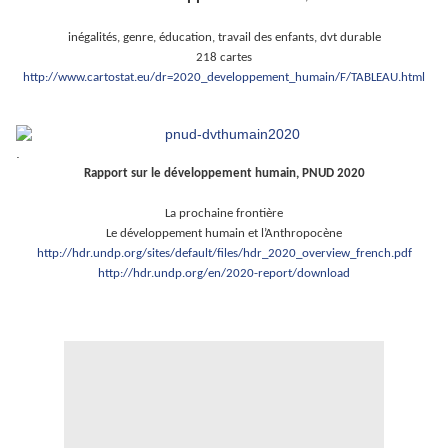
inégalités, genre, éducation, travail des enfants, dvt durable
218 cartes
http://www.cartostat.eu/dr=2020_developpement_humain/F/TABLEAU.html
.
.
Rapport sur le développement humain, PNUD 2020
La prochaine frontière
Le développement humain et l’Anthropocène
http://hdr.undp.org/sites/default/files/hdr_2020_overview_french.pdf
http://
hdr.undp.org/en/2020-report/download
.