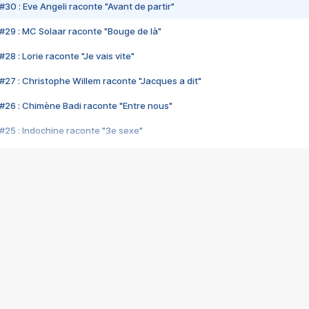
#30 : Eve Angeli raconte "Avant de partir"
#29 : MC Solaar raconte "Bouge de là"
28 : Lorie raconte "Je vais vite"
#27 : Christophe Willem raconte "Jacques a dit"
#26 : Chimène Badi raconte "Entre nous"
#25 : Indochine raconte "3e sexe"
#24 : Zaho raconte "C'est chelou"
#23 : Patrick Bruel raconte "Au café des délices"
#22 : Kyo raconte "Le chemin"
#21 : Nolwenn Leroy raconte "Cassé"
#20 : Patrick Hernandez raconte "Born to be alive"
#19 : Lorie raconte "Près de moi"
#18 : Michael Jones raconte "A nos actes manqués" (avec Jean-Jacque