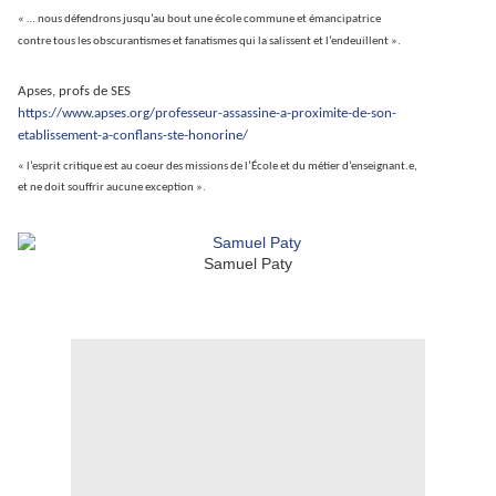
« … nous défendrons jusqu’au bout une école commune et émancipatrice
contre tous les obscurantismes et fanatismes qui la salissent et l’endeuillent ».
Apses, profs de SES
https://www.apses.org/professeur-assassine-a-proximite-de-son-
etablissement-a-conflans-ste-honorine/
« l’esprit critique est au coeur des missions de l’École et du métier d’enseignant.e,
et ne doit souffrir aucune exception ».
Samuel Paty
.