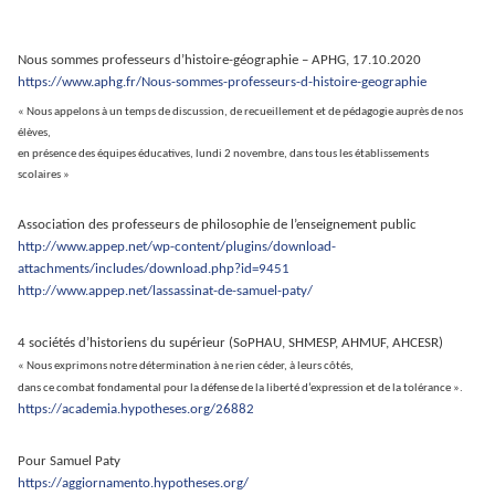
Nous sommes professeurs d’histoire-géographie – APHG, 17.10.2020
https://www.aphg.fr/Nous-sommes-professeurs-d-histoire-geographie
« Nous appelons à un temps de discussion, de recueillement et de pédagogie auprès de nos
élèves,
en présence des équipes éducatives, lundi 2 novembre, dans tous les établissements
scolaires »
Association des professeurs de philosophie de l’enseignement publi
c
http://www.appep.net/wp-content/plugins/download-
attachments/includes/download.php?id=9451
http://www.appep.net/lassassinat-de-samuel-paty/
4 sociétés d’historiens du supérieur
(SoPHAU, SHMESP, AHMUF, AHCESR)
« Nous exprimons notre détermination à ne rien céder, à leurs côtés,
dans ce combat fondamental pour la défense de la liberté d’expression et de la tolérance ».
https://academia.hypotheses.org/26882
Pour Samuel Paty
https://aggiornamento.hypotheses.org/