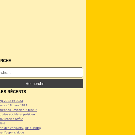
ERCHE
LES RÉCENTS
p 2022 et 2023
ne - 18 mars 1871
arennes : evasion ? fuite ?
: crise sociale et politique
d'Archives arrête
limi
tion des conjoints (1816-1988)
er l'esprit critique