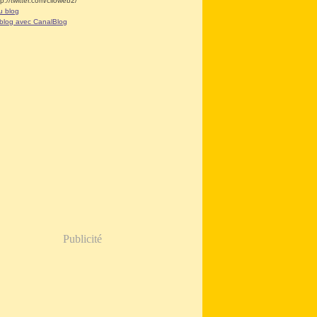
tp://twitter.com/clioweb2/
u blog
 blog avec CanalBlog
Publicité