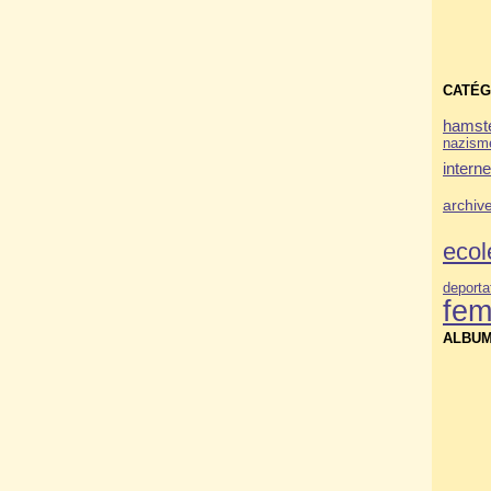
CATÉG
hamste
nazism
interne
archiv
ecol
deporta
fe
ALBUM