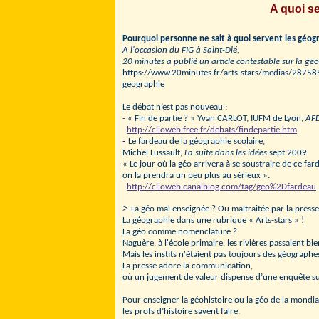
A quoi s
Pourquoi personne ne sait à quoi servent les géogr
A l'occasion du FIG à Saint-Dié,
20 minutes a publié un article contestable sur la géo
https://www.20minutes.fr/arts-stars/medias/2875
geographie
Le débat n’est pas nouveau :
- « Fin de partie ? » Yvan CARLOT, IUFM de Lyon,
AF
http://clioweb.free.fr/debats/findepartie.htm
-
Le fardeau de la géographie scolaire,
Michel Lussault,
La suite dans les idées
sept 2009
«
Le jour où la géo arrivera à se soustraire de ce far
on la prendra un peu plus au sérieux
»
.
http://clioweb.canalblog.com/tag/geo%2Dfardeau
>
La géo mal enseignée ? Ou maltraitée par la presse
La géographie dans une rubrique « Arts-stars » !
La géo comme nomenclature ?
Naguère, à l'école primaire, les rivières passaient bi
Mais les instits n'étaient pas toujours des géographe
La presse adore la communication,
où un jugement de valeur dispense d’une enquête sur
Pour enseigner la géohistoire ou la géo de la mondial
les profs d’histoire savent faire.