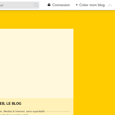
Connexion
+
Créer mon blog
EB, LE BLOG
ire, Medias & Internet, sans superlatifs - - - - - - - - - - - - - - - -