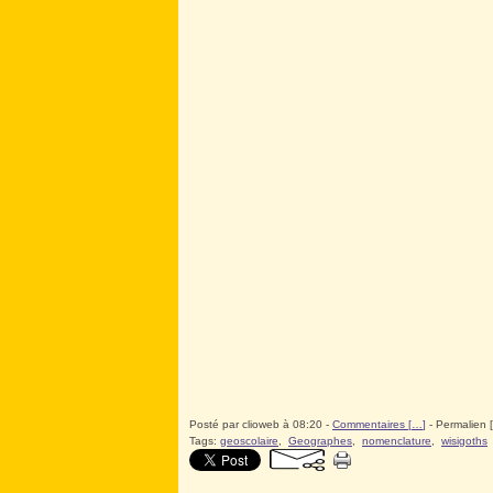
Posté par clioweb à 08:20 -
Commentaires [
…
]
- Permalien [
Tags:
geoscolaire
,
Geographes
,
nomenclature
,
wisigoths