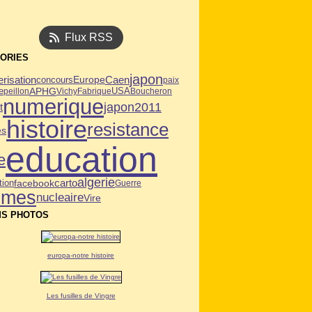
Flux RSS
ORIES
japon
Caen
risation
Europe
concours
paix
APHG
USA
e
peillon
Vichy
Fabrique
Boucheron
numerique
japon2011
t
histoire
resistance
es
education
e
algerie
tion
facebook
carto
Guerre
mmes
nucleaire
Vire
S PHOTOS
europa-notre histoire
Les fusilles de Vingre