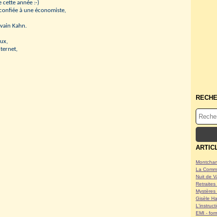
 cette année :-)
 confiée à une économiste,
vain Kahn.
eux,
ternet,
RECH
ARTIC
Montcham
La Commu
Nuit de V
Retraites 
Mystères 
Gisèle Ha
L'instruc
EMI - form