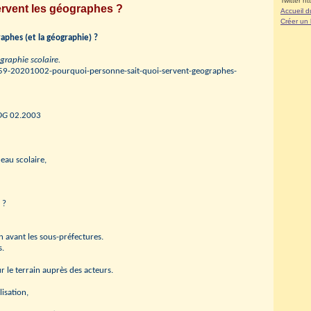
Twitter ht
ervent les géographes ?
Accueil d
Créer un
aphes (et la géographie) ?
graphie scolaire.
859-20201002-pourquoi-personne-sait-quoi-servent-geographes-
DG
02.2003
deau scolaire,
 ?
en avant les sous-préfectures.
s.
 le terrain auprès des acteurs.
isation,