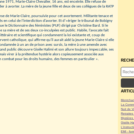
mne 1971, Marie-Claire Chevalier, 16 ans, est enceinte. Elle refuse de
er à avorter. La mère de la jeune fille et deux de ses collègues de la RATP
nse de Marie-Claire, poursuivie pour cet avortement. Militante tenace et
 en celui de l’interdiction d’avorter. Et d’«ériger le tribunal de Bobigny
ue le Dictionnaire des féministes (PUF) dirigé par Christine Bard. Si le
e sa mère et de ses deux co-inculpées est public. Habile, l’avocate fait
ittéraire et scientifique qui condamnent la loi existante et, coup de
ervent catholique, qui affirme qu’il aurait aidé la jeune Marie-Claire si elle
euse condamnée à un an de prison avec sursis, la mère à une amende avec
rand public découvre Gisèle Halimi et son allure toujours impeccable, ses
mais virer à la prétendue hystérie alors copieusement associée aux
un combat pour les droits humains, des femmes en particulier ».
RECH
ARTIC
Montcham
La Commu
Nuit de V
Retraites 
Mystères 
Gisèle Ha
L'instruc
EMI - form