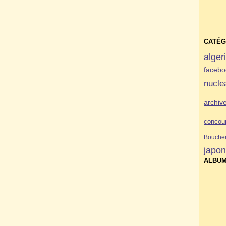
CATÉG
alger
facebo
nucle
archiv
concou
Bouche
japo
ALBUM