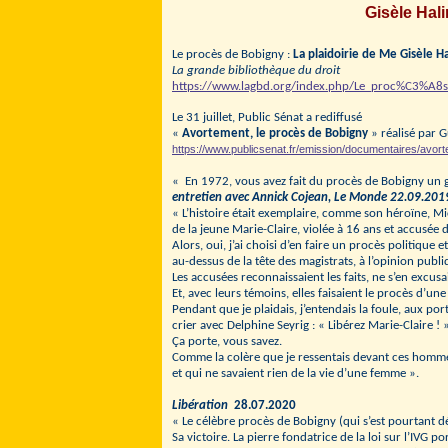
Gisèle Hal
Le procès de Bobigny :
La plaidoirie de Me Gisèle H
La grande bibliothèque du droit
https://www.lagbd.org/index.php/Le_proc%C3%A8
Le 31 juillet, Public Sénat a rediffusé
«
Avortement, le procès de Bobigny
» réalisé par 
https://www.publicsenat.fr/emission/documentaires/avor
« En 1972, vous avez fait du procès de Bobigny un gr
entretien avec Annick Cojean, Le Monde 22.09.201
« L’histoire était exemplaire, comme son héroïne, Mic
de la jeune Marie-Claire, violée à 16 ans et accusée de
Alors, oui, j’ai choisi d’en faire un procès politique e
au-dessus de la tête des magistrats, à l’opinion publi
Les accusées reconnaissaient les faits, ne s’en excusai
Et, avec leurs témoins, elles faisaient le procès d’une
Pendant que je plaidais, j’entendais la foule, aux por
crier avec Delphine Seyrig : « Libérez Marie-Claire !
Ça porte, vous savez.
Comme la colère que je ressentais devant ces hommes
et qui ne savaient rien de la vie d’une femme ».
Libération
28.07.2020
« Le célèbre procès de Bobigny (qui s’est pourtant dér
Sa victoire. La pierre fondatrice de la loi sur l’IVG 