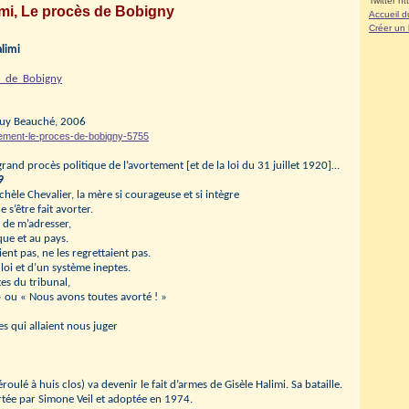
Twitter ht
imi, Le procès de Bobigny
Accueil d
Créer un
alimi
s_de_Bobigny
Guy Beauché, 2006
tement-le-proces-de-bobigny-5755
and procès politique de l’avortement [et de la loi du 31 juillet 1920]…
9
hèle Chevalier, la mère si courageuse et si intègre
 s’être fait avorter.
t de m’adresser,
que et au pays.
ent pas, ne les regrettaient pas.
 loi et d’un système ineptes.
tes du tribunal,
 » ou « Nous avons toutes avorté ! »
 qui allaient nous juger
oulé à huis clos) va devenir le fait d’armes de Gisèle Halimi. Sa bataille.
portée par Simone Veil et adoptée en 1974.