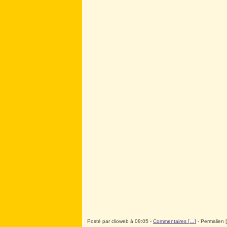
Posté par clioweb à 08:05 -
Commentaires [
…
]
- Permalien [