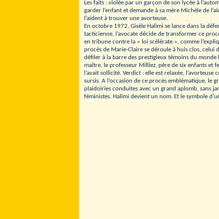
Les faits : violée par un garçon de son lycée à l’auto
garder l’enfant et demande à sa mère Michèle de l’aid
l’aident à trouver une avorteuse.
En octobre 1972, Gisèle Halimi se lance dans la défe
tacticienne, l’avocate décide de transformer ce procès
en tribune contre la « loi scélérate », comme l’expliq
procès de Marie-Claire se déroule à huis clos, celui d
défiler à la barre des prestigieux témoins du monde l
maître, le professeur Milliez, père de six enfants et f
l’avait sollicité. Verdict : elle est relaxée, l’avort
sursis. A l’occasion de ce procès emblématique, le g
plaidoiries conduites avec un grand aplomb, sans ja
féministes. Halimi devient un nom. Et le symbole d’
.