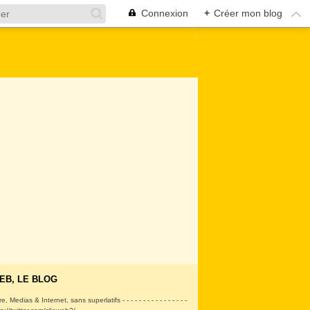
Connexion
+
Créer mon blog
EB, LE BLOG
ire, Medias & Internet, sans superlatifs - - - - - - - - - - - - - - - -