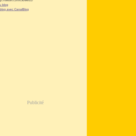
tp://twitter.com/clioweb2/
u blog
 blog avec CanalBlog
Publicité