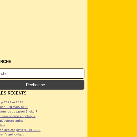
ERCHE
LES RÉCENTS
p 2022 et 2023
ne - 18 mars 1871
arennes : evasion ? fuite ?
: crise sociale et politique
d'Archives arrête
limi
tion des conjoints (1816-1988)
er l'esprit critique