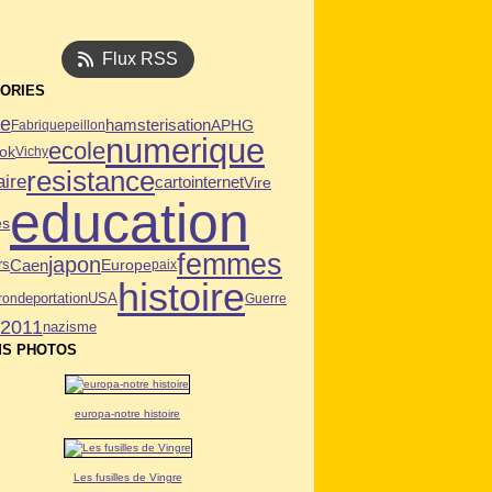
Flux RSS
ORIES
ie
hamsterisation
APHG
Fabrique
peillon
numerique
ecole
ok
Vichy
resistance
aire
carto
internet
Vire
education
es
femmes
japon
Caen
Europe
rs
paix
histoire
deportation
USA
ron
Guerre
n2011
nazisme
S PHOTOS
europa-notre histoire
Les fusilles de Vingre