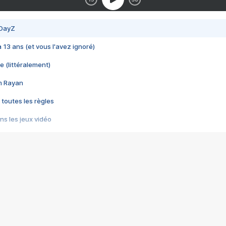
 DayZ
 a 13 ans (et vous l'avez ignoré)
e (littéralement)
im Rayan
 toutes les règles
s les jeux vidéo
us choquant de Rockstar ? - Le scandale BULLY
e plus moche de Steam
du RÊVE tourne au CAUCHEMAR
pendant 8 heures
it… à tort