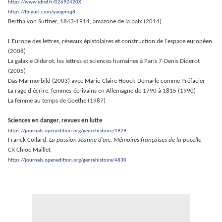
https://www.idref.fr/02692420X
https://tinyurl.com/yaogmqj8
Bertha von Suttner, 1843-1914, amazone de la paix (2014)
L'Europe des lettres, réseaux épistolaires et construction de l'espace européen
(2008)
La galaxie Diderot, les lettres et sciences humaines à Paris 7-Denis Diderot
(2005)
Das Marmorbild (2003) avec Marie-Claire Hoock-Demarle comme Préfacier
La rage d'écrire, femmes-écrivains en Allemagne de 1790 à 1815 (1990)
La femme au temps de Goethe (1987)
Sciences en danger, revues en lutte
https://journals.openedition.org/genrehistoire/4929
F
ranck Collard,
La passion Jeanne d’arc. Mémoires françaises de la pucelle
CR Chloe Maillet
https://journals.openedition.org/genrehistoire/4830
.