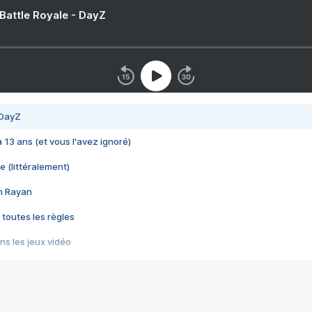
 Battle Royale - DayZ
 DayZ
 a 13 ans (et vous l'avez ignoré)
e (littéralement)
im Rayan
 toutes les règles
s les jeux vidéo
us choquant de Rockstar ? - Le scandale BULLY
e plus moche de Steam