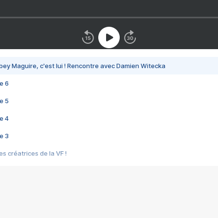
bey Maguire, c'est lui ! Rencontre avec Damien Witecka
e 6
e 5
e 4
e 3
s créatrices de la VF !
e 2
e 1
e Mektoub My Love arrive enfin ! Rencontre avec Shaïn Boumedine et Sal