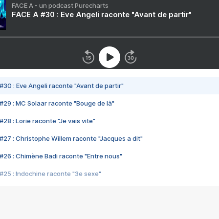
FACE A - un podcast Purecharts
FACE A #30 : Eve Angeli raconte "Avant de partir"
#30 : Eve Angeli raconte "Avant de partir"
#29 : MC Solaar raconte "Bouge de là"
28 : Lorie raconte "Je vais vite"
#27 : Christophe Willem raconte "Jacques a dit"
#26 : Chimène Badi raconte "Entre nous"
#25 : Indochine raconte "3e sexe"
#24 : Zaho raconte "C'est chelou"
#23 : Patrick Bruel raconte "Au café des délices"