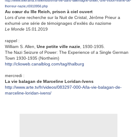
http://www.telerama.fr/television/ma-vie-dans-lallemagne-dhitler,-une-vision-intime-de-
lhorreur-nazie,n5910956.php
Au cœur du IIIe Reich, prison à ciel ouvert
Lors d'une recherche sur la Nuit de Cristal, Jérôme Prieur a
exhumé une série de témoignages d'exilés du nazisme
Le Monde
15.01.2019
rappel :
William S. Allen,
Une petite ville nazie
, 1930-1935.
The Nazi Seizure of Power: The Experience of a Single German
Town 1930-1935 (Northeim)
http://clioweb.canalblog.com/tag/thalburg
mercredi :
La vie balagan de Marceline Loridan-Ivens
http://www.arte.tv/fr/videos/083297-000-A/la-vie-balagan-de-
marceline-loridan-ivens/
.