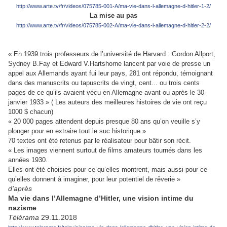
http://www.arte.tv/fr/videos/075785-001-A/ma-vie-dans-l-allemagne-d-hitler-1-2/
La mise au pas
http://www.arte.tv/fr/videos/075785-002-A/ma-vie-dans-l-allemagne-d-hitler-2-2/
« En 1939 trois professeurs de l’université de Harvard : Gordon Allport,
Sydney B.Fay et Edward V.Hartshorne lancent par voie de presse un
appel aux Allemands ayant fui leur pays, 281 ont répondu, témoignant
dans des manuscrits ou tapuscrits de vingt, cent... ou trois cents
pages de ce qu’ils avaient vécu en Allemagne avant ou après le 30
janvier 1933 » ( Les auteurs des meilleures histoires de vie ont reçu
1000 $ chacun)
« 20 000 pages attendent depuis presque 80 ans qu’on veuille s’y
plonger pour en extraire tout le suc historique »
70 textes ont été retenus par le réalisateur pour bâtir son récit.
« Les images viennent surtout de films amateurs tournés dans les
années 1930.
Elles ont été choisies pour ce qu’elles montrent, mais aussi pour ce
qu’elles donnent à imaginer, pour leur potentiel de rêverie »
d'après
Ma vie dans l’Allemagne d’Hitler, une vision intime du
nazisme
Télérama
29.11.2018