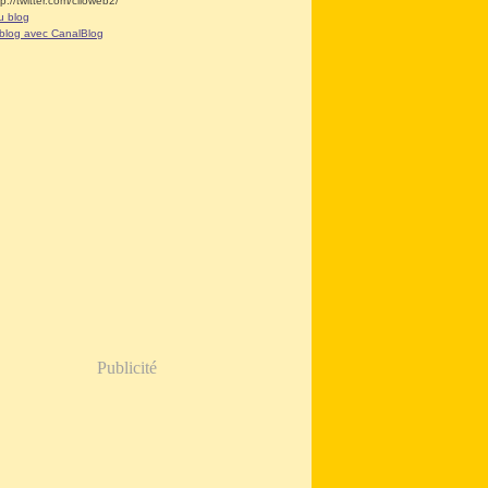
tp://twitter.com/clioweb2/
u blog
 blog avec CanalBlog
Publicité