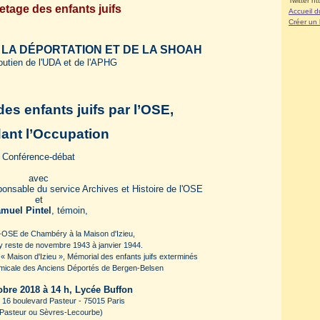
Twitter ht
etage des enfants juifs
Accueil d
Créer un
....
 LA DÉPORTATION ET DE LA SHOAH
outien de l'UDA et de l'APHG
es enfants juifs par l’OSE,
ant l’Occupation
Conférence-débat
avec
ponsable du service Archives et Histoire de l'OSE
et
muel Pintel
, témoin,
F-OSE de Chambéry à la Maison d'Izieu,
l y reste de novembre 1943 à janvier 1944.
 « Maison d'Izieu », Mémorial des enfants juifs exterminés
'Amicale des Anciens Déportés de Bergen-Belsen
obre 2018 à 14 h, Lycée Buffon
- 16 boulevard Pasteur - 75015 Paris
 Pasteur ou Sèvres-Lecourbe)