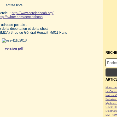
entrée libre
Cercle :
http://www.cercleshoah.org/
ttp://twitter.com/cercleshoah
adresse postale :
 de la déportation et de la shoah
(MDA) 8 rue du Général Renault 75011 Paris
version pdf
RECH
.
ARTIC
Montcham
La Commu
Nuit de V
Retraites 
Mystères 
Gisèle Ha
L'instruc
EMI - form