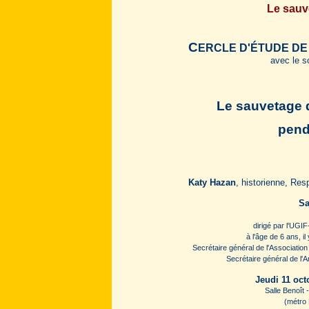
Le sauv
C
ERCLE D'ÉTUDE DE
avec le s
Le sauvetage d
pend
Katy Hazan
, historienne, Res
Sa
dirigé par l'UGI
à l'âge de 6 ans, i
Secrétaire général de l'Association
Secrétaire général de l
Jeudi 11 oct
Salle Benoît 
(métro