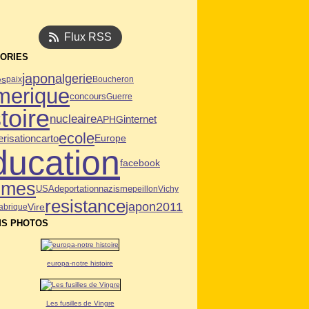
Flux RSS
ORIES
japon
algerie
es
paix
Boucheron
merique
concours
Guerre
toire
nucleaire
APHG
internet
ecole
risation
carto
Europe
ducation
facebook
mmes
USA
deportation
nazisme
peillon
Vichy
resistance
japon2011
Vire
abrique
S PHOTOS
europa-notre histoire
Les fusilles de Vingre