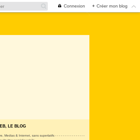
Connexion
+
Créer mon blog
EB, LE BLOG
ire, Medias & Internet, sans superlatifs - - - - - - - - - - - - - - - -