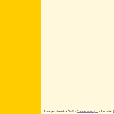
Posté par clioweb à 08:01 -
Commentaires [
…
]
- Permalien [