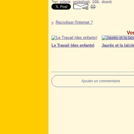
Tags:
enfants
,
cercleshoah
,
OSE
,
shoayh
Reciviliser l'Internet ?
Vou
Le Travail (des enfants)
Jaurès et la laïcit
Ajouter un commentaire