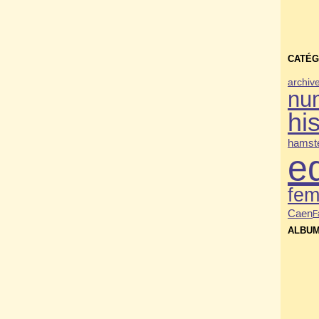
CATÉG
archiv
nu
his
hamste
e
fe
Caen
F
ALBUM