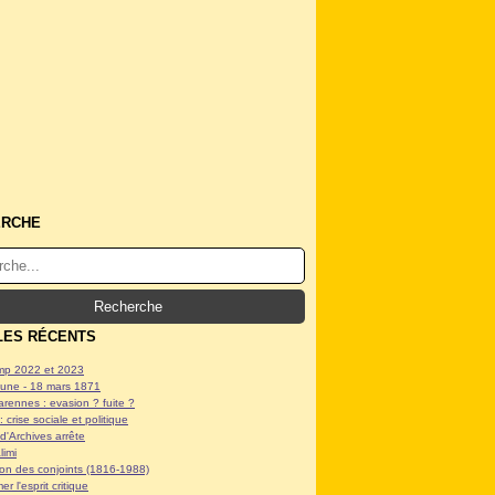
ERCHE
LES RÉCENTS
p 2022 et 2023
ne - 18 mars 1871
arennes : evasion ? fuite ?
: crise sociale et politique
d'Archives arrête
limi
tion des conjoints (1816-1988)
er l'esprit critique