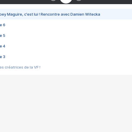
bey Maguire, c'est lui ! Rencontre avec Damien Witecka
e 6
e 5
e 4
e 3
s créatrices de la VF !
e 2
e 1
e Mektoub My Love arrive enfin ! Rencontre avec Shaïn Boumedine et Sal
i : après Toni en famille
elle réalise le bouleversant Dites lui que je l'aime
ais ! Rencontre autour de Vie privée de Rebecca Zlotowski