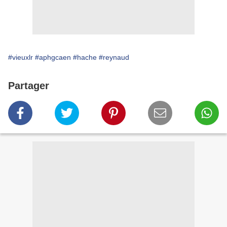
#vieuxlr
#aphgcaen
#hache
#reynaud
Partager