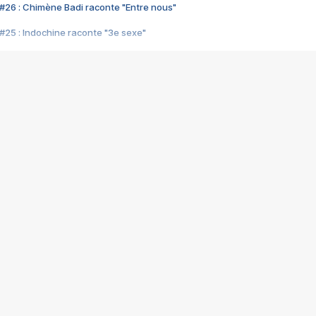
#26 : Chimène Badi raconte "Entre nous"
#25 : Indochine raconte "3e sexe"
#24 : Zaho raconte "C'est chelou"
#23 : Patrick Bruel raconte "Au café des délices"
#22 : Kyo raconte "Le chemin"
#21 : Nolwenn Leroy raconte "Cassé"
#20 : Patrick Hernandez raconte "Born to be alive"
#19 : Lorie raconte "Près de moi"
#18 : Michael Jones raconte "A nos actes manqués" (avec Jean-Jacque
#17 : Khaled raconte "Aïcha"
#16 : Corneille raconte "Parce qu'on vient de loin"
#15 : Indochine raconte "L'aventurier"
14 : Lorie raconte "Sur un air latino"