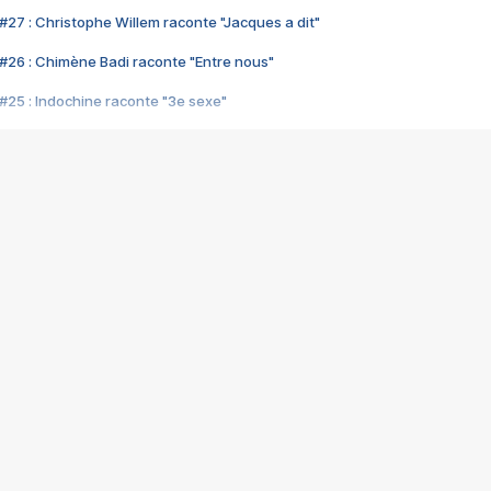
#27 : Christophe Willem raconte "Jacques a dit"
#26 : Chimène Badi raconte "Entre nous"
#25 : Indochine raconte "3e sexe"
#24 : Zaho raconte "C'est chelou"
#23 : Patrick Bruel raconte "Au café des délices"
#22 : Kyo raconte "Le chemin"
#21 : Nolwenn Leroy raconte "Cassé"
#20 : Patrick Hernandez raconte "Born to be alive"
#19 : Lorie raconte "Près de moi"
#18 : Michael Jones raconte "A nos actes manqués" (avec Jean-Jacque
#17 : Khaled raconte "Aïcha"
#16 : Corneille raconte "Parce qu'on vient de loin"