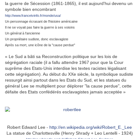
la guerre de Sécession (1861-1865), il est aujourd'hui devenu un
symbole bien encombrant
http://www.francetvinfo.fr/monde/usa/
Un personnage écrasant de l'histoire américaine
Il ne se voyait pas faire la guerre à ses voisins
Un général à l'ancienne
Un propriétaire sudiste, donc esclavagiste
Après sa mort, une icône de la "cause perdue"
« Le Sud a bâti sa Reconstruction politique sur les lois de
ségrégation raciale (il a fallu attendre 1967 pour que la Cour
suprême des Etats-Unis interdise les textes racistes légalisant
cette ségrégation). Au début du XXe siècle, la symbolique sudiste
ressurgit ainsi partout dans les Etats du Sud, et les statues du
général Lee se multiplient pour déplorer "la cause perdue", cette
défaite des Etats confédérés esclavagistes jamais acceptée »
Robert Edward Lee -
http://en.wikipedia.org/wiki/Robert_E._Lee
La statue de Charlottesville (Henry Shrady + Leo Lentelli - 1924)