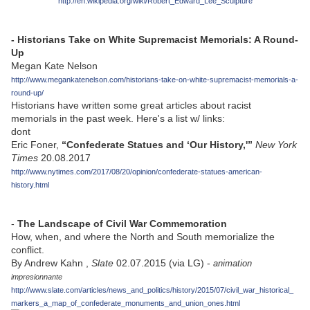
http://en.wikipedia.org/wiki/Robert_Edward_Lee_Sculpture
.
- Historians Take on White Supremacist Memorials: A Round-
Up
Megan Kate Nelson
http://www.megankatenelson.com/historians-take-on-white-supremacist-memorials-a-
round-up/
Historians have written some great articles about racist
memorials in the past week. Here's a list w/ links:
dont
Eric Foner,
“Confederate Statues and ‘Our History,'”
New York
Times
20.08.2017
http://www.nytimes.com/2017/08/20/opinion/confederate-statues-american-
history.html
-
The Landscape of Civil War Commemoration
How, when, and where the North and South memorialize the
conflict.
By Andrew Kahn ,
Slate
02.07.2015 (via LG) -
animation
impresionnante
http://www.slate.com/articles/news_and_politics/history/2015/07/civil_war_historical_
markers_a_map_of_confederate_monuments_and_union_ones.html