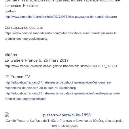
Camille Pissarro, impressions gravées, Musée Tavet-Delacour, 4, rue
Lemercier, Pontoise
portfolio
http://www.lemonde.fr/arts/portfolio/2017/04/12/les-paysages-de-camille-pissarro
Connaissance des arts
https://www.connaissancedesarts.com/publication/hors-serie-camille-pissarro-le-
premier-des-impressionnistes/
Vidéos
La Galerie France 5, 26 mars 2017
http://www.france5.fr/emissions/la-galerie-france5/diffusions/26-03-2017_561223
JT France-TV
http://education.francetv.fr/matiere/arts-visuels/cinquieme/video/les-oeuvres-
meconnues-de-pissarro-au-musee-du-luxembourg
http://education.francetv.fr/matiere/arts-visuels/cinquieme/video/camille-pissarro-le-
premier-des-impressionnistes
Camille Pissarro, La Place du Théâtre-Français et l’avenue de l’Opéra, effet de pluie,
1898 - Minneapolis