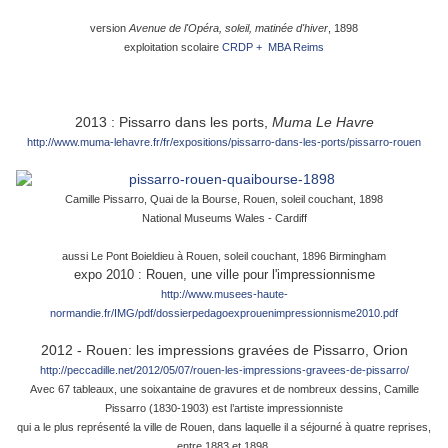
version
Avenue de l'Opéra, soleil, matinée d'hiver
, 1898
exploitation scolaire
CRDP + MBA Reims
2013 : Pissarro dans les ports,
Muma Le Havre
http://www.muma-lehavre.fr/fr/expositions/pissarro-dans-les-ports/pissarro-rouen
Camille Pissarro, Quai de la Bourse, Rouen, soleil couchant, 1898
National Museums Wales - Cardiff
aussi Le Pont Boieldieu à Rouen, soleil couchant, 1896 Birmingham
expo 2010 : Rouen, une ville pour l'impressionnisme
http://www.musees-haute-
normandie.fr/IMG/pdf/dossierpedagoexprouenimpressionnisme2010.pdf
2012 - Rouen: les impressions gravées de Pissarro, Orion
http://peccadille.net/2012/05/07/rouen-les-impressions-gravees-de-pissarro/
Avec 67 tableaux, une soixantaine de gravures et de nombreux dessins, Camille
Pissarro (1830-1903) est l’artiste impressionniste
qui a le plus représenté la ville de Rouen, dans laquelle il a séjourné à quatre reprises,
entre 1883 et 1898.