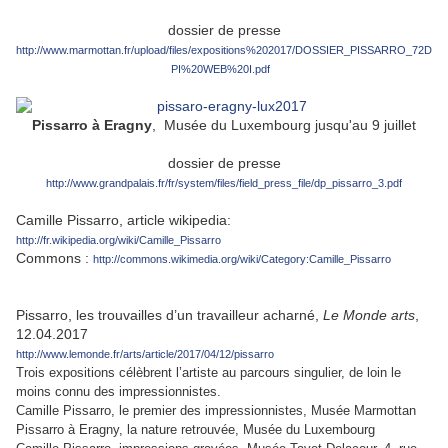
dossier de presse
http://www.marmottan.fr/upload/files/expositions%202017/DOSSIER_PISSARRO_72D
PI%20WEB%20I.pdf
Pissarro à Eragny
, Musée du Luxembourg jusqu'au 9 juillet
dossier de presse
http://www.grandpalais.fr/fr/system/files/field_press_file/dp_pissarro_3.pdf
Camille Pissarro, article wikipedia:
http://fr.wikipedia.org/wiki/Camille_Pissarro
Commons :
http://commons.wikimedia.org/wiki/Category:Camille_Pissarro
Pissarro, les trouvailles d’un travailleur acharné,
Le Monde arts
,
12.04.2017
http://www.lemonde.fr/arts/article/2017/04/12/pissarro
Trois expositions célèbrent l’artiste au parcours singulier, de loin le
moins connu des impressionnistes.
Camille Pissarro, le premier des impressionnistes, Musée Marmottan
Pissarro à Eragny, la nature retrouvée, Musée du Luxembourg