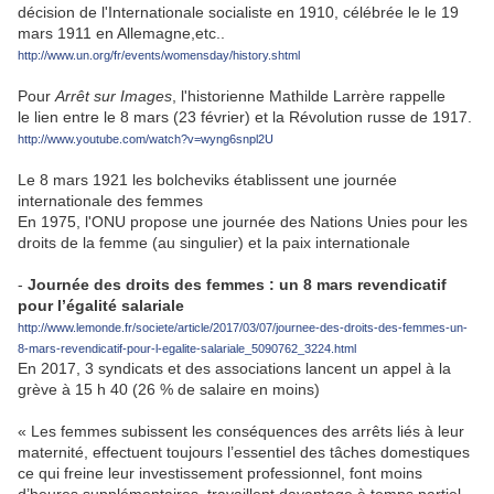
décision de l'Internationale socialiste en 1910, célébrée le le 19
mars 1911 en Allemagne,etc..
http://www.un.org/fr/events/womensday/history.shtml
Pour
Arrêt sur Images
, l'historienne Mathilde Larrère rappelle
le lien entre le 8 mars (23 février) et la Révolution russe de 1917.
http://www.youtube.com/watch?v=wyng6snpl2U
Le 8 mars 1921 les bolcheviks établissent une journée
internationale des femmes
En 1975, l'ONU propose une journée des Nations Unies pour les
droits de la femme (au singulier) et la paix internationale
-
Journée des droits des femmes : un 8 mars revendicatif
pour l’égalité salariale
http://www.lemonde.fr/societe/article/2017/03/07/journee-des-droits-des-femmes-un-
8-mars-revendicatif-pour-l-egalite-salariale_5090762_3224.html
En 2017, 3 syndicats et des associations lancent un appel à la
grève à 15 h 40 (26 % de salaire en moins)
« Les femmes subissent les conséquences des arrêts liés à leur
maternité, effectuent toujours l’essentiel des tâches domestiques
ce qui freine leur investissement professionnel, font moins