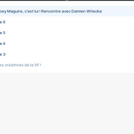
bey Maguire, c'est lui ! Rencontre avec Damien Witecka
e 6
e 5
e 4
e 3
s créatrices de la VF !
e 2
e 1
e Mektoub My Love arrive enfin ! Rencontre avec Shaïn Boumedine et Sal
i : après Toni en famille
elle réalise le bouleversant Dites lui que je l'aime
ais ! Rencontre autour de Vie privée de Rebecca Zlotowski